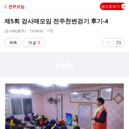
C
전주모임
앱으로보기
A
제5회 걷사매모임 전주천변걷기 후기-4
F
작
작
조
걷사매(총무)
13.04.02
172
성
성
회
E
자
시
수
글
가
글
목록
댓글
0
가
간
자
자
크
크
기
기
크
작
게
게