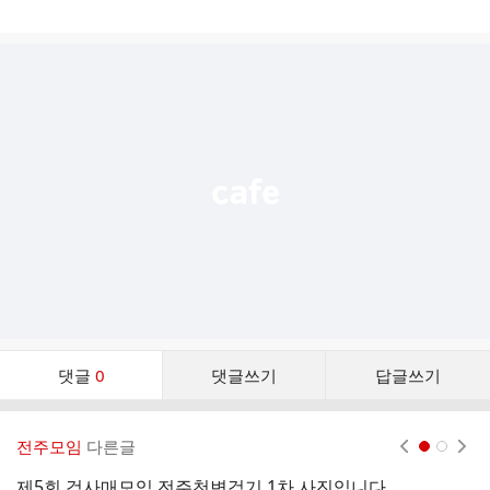
게
시
글
추
가
기
능
열
기
댓
댓글
0
댓글쓰기
답글쓰기
글
댓
글
전주모임
다른글
현재페이지 1
2
리
스
제5회 걷사매모임 전주천변걷기 1차 사진입니다