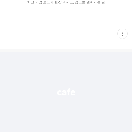
퇴고 기념 보드카 한잔 마시고, 집으로 걸어가는 길
현
재
게
시
글
추
가
기
능
열
기