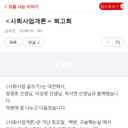
C
요즘 사는 이야기
앱으로보기
A
＜사회사업개론＞ 퇴고회
F
작
작
조
김세진
25.08.10
261
성
성
회
E
자
시
수
글
가
글
목록
댓글
2
가
간
자
자
크
크
기
기
크
작
게
게
<사회사업 글쓰기>는 대전에서,
장경호 선생님, 이성령 선생님, 박서연 선생님과 함께했습니
다.
덕분에 잘 나누고 다듬었습니다.
<사회사업개론>은 지난 토요일, '책방, 구슬꿰는실'에서