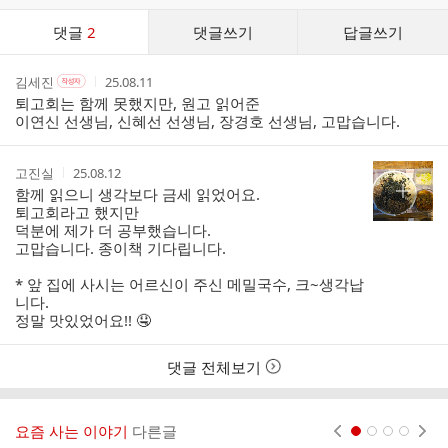
댓
댓글
2
댓글쓰기
답글쓰기
글
댓
작
작
작
김세진
25.08.11
작
글
성
성
성
성
퇴고회는 함께 못했지만, 원고 읽어준
리
자
자
시
자
이연신 선생님, 신혜선 선생님, 장경호 선생님, 고맙습니다.
스
본
간
인
트
여
작
작
고진실
25.08.12
부
성
성
함께 읽으니 생각보다 금세 읽었어요.
자
시
퇴고회라고 했지만
간
덕분에 제가 더 공부했습니다.
고맙습니다. 종이책 기다립니다.
* 앞 집에 사시는 어르신이 주신 메밀국수, 크~생각납
니다.
정말 맛있었어요!! 🤤
댓글 전체보기
요즘 사는 이야기
다른글
현재페이지 1
2
3
4