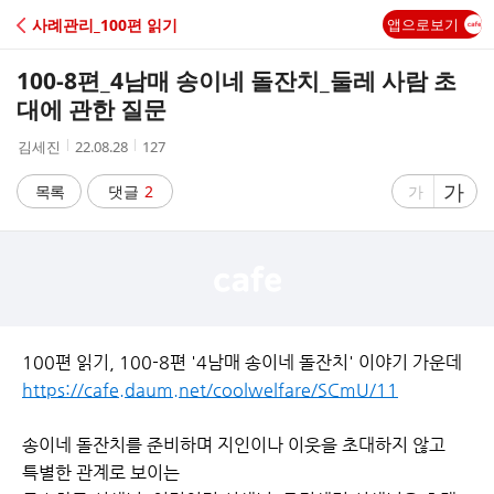
C
사례관리_100편 읽기
앱으로보기
A
100-8편_4남매 송이네 돌잔치_둘레 사람 초
F
대에 관한 질문
작
작
조
김세진
22.08.28
127
E
성
성
회
자
시
수
글
가
글
목록
댓글
2
가
간
자
자
크
크
기
기
크
작
게
게
100편 읽기, 100-8편 '4남매 송이네 돌잔치' 이야기 가운데
https://cafe.daum.net/coolwelfare/SCmU/11
송이네 돌잔치를 준비하며 지인이나 이웃을 초대하지 않고
특별한 관계로 보이는