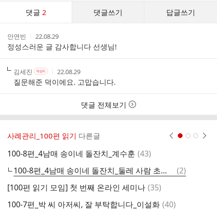
댓
댓글
2
댓글쓰기
답글쓰기
글
댓
작
작
안연빈
22.08.29
글
성
성
정성스러운 글 감사합니다 선생님!
리
자
시
스
간
트
작
작
작
김세진
22.08.29
작
성
성
성
성
질문해준 덕이에요. 고맙습니다.
자
자
시
자
본
간
인
댓글 전체보기
여
부
사례관리_100편 읽기
다른글
현재페이지 1
2
3
댓
100-8편_4남매 송이네 돌잔치_계수훈
(
43
)
글
댓
100-8편_4남매 송이네 돌잔치_둘레 사람 초대에 관한 질문
(
2
)
1
글
댓
[100편 읽기 모임] 첫 번째 온라인 세미나
(
35
)
1
글
댓
100-7편_박 씨 아저씨, 잘 부탁합니다_이설화
(
40
)
1
글