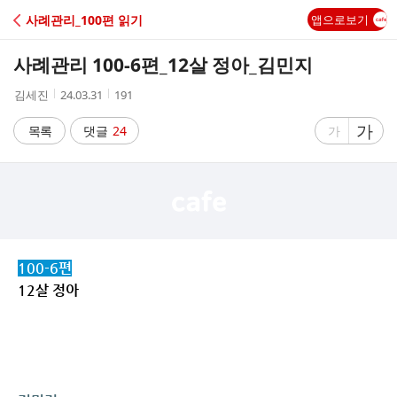
C
사례관리_100편 읽기
앱으로보기
A
사례관리 100-6편_12살 정아_김민지
F
작
작
조
김세진
24.03.31
191
성
성
회
E
자
시
수
글
가
글
목록
댓글
24
가
간
자
자
크
크
기
기
크
작
게
게
100-6편
12살 정아