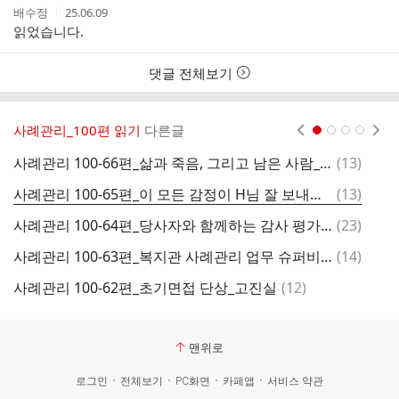
작
작
배수정
25.06.09
성
성
읽었습니다.
자
시
간
댓글 전체보기
사례관리_100편 읽기
다른글
현재페이지 1
2
3
4
댓
사례관리 100-66편_삶과 죽음, 그리고 남은 사람_최우림
(
13
)
글
댓
사례관리 100-65편_이 모든 감정이 H님 잘 보내드리는 과정이기를 기도합니다_박유진
(
13
)
사
글
댓
사례관리 100-64편_당사자와 함께하는 감사 평가회_임장현
(
23
)
글
댓
사례관리 100-63편_복지관 사례관리 업무 슈퍼비전 단상_김영습
(
14
)
글
댓
사례관리 100-62편_초기면접 단상_고진실
(
12
)
사
글
맨위로
로그인
전체보기
PC화면
카페앱
서비스 약관