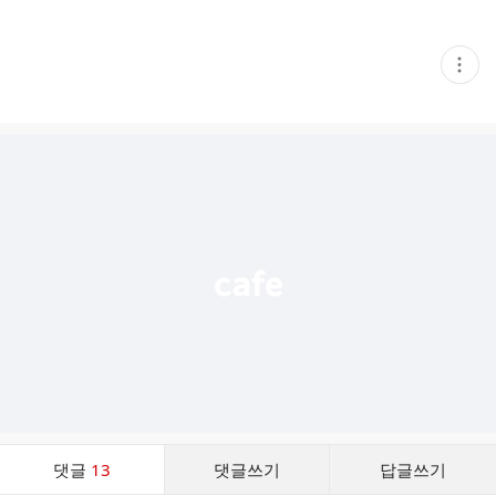
현
재
게
시
글
추
가
기
능
열
기
댓
댓글
13
댓글쓰기
답글쓰기
글