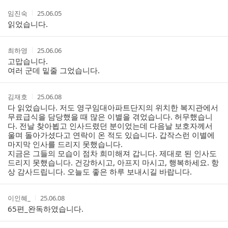
댓
작
작
임진숙
25.06.05
글
성
성
읽었습니다.
리
자
시
스
간
트
작
작
최하영
25.06.06
성
성
고맙습니다.
자
시
여러 군데 밑줄 그었습니다.
간
작
작
김재호
25.06.08
성
성
다 읽었습니다. 저도 영구임대아파트단지의 위치한 복지관에서
자
시
무료급식을 담당했을 때 많은 이별을 겪었습니다. 허무했습니
간
다. 전날 찾아뵙고 인사드렸던 분이었는데 다음날 보호자께서
울며 돌아가셨다고 연락이 온 적도 있습니다. 갑작스런 이별에
마지막 인사를 드리지 못했습니다.
지금은 그들의 모습이 점차 희미해져 갑니다. 제대로 된 인사도
드리지 못했습니다. 건강하시고, 아프지 마시고, 행복하세요. 항
상 감사드립니다. 오늘도 좋은 하루 보내시길 바랍니다.
작
작
이인혜_
25.06.08
성
성
65편_완독하였습니다.
자
시
간