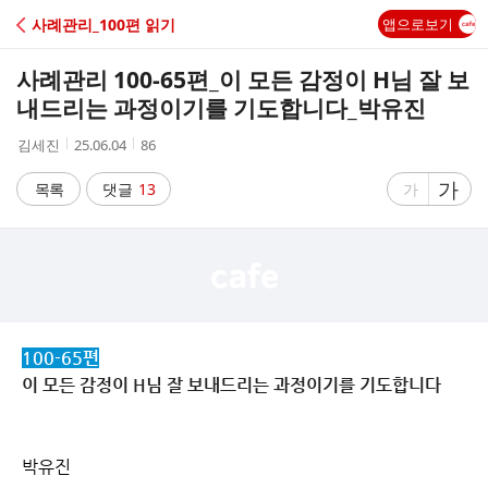
C
사례관리_100편 읽기
앱으로보기
A
사례관리 100-65편_이 모든 감정이 H님 잘 보
F
내드리는 과정이기를 기도합니다_박유진
작
작
조
김세진
25.06.04
86
E
성
성
회
자
시
수
글
가
글
목록
댓글
13
가
간
자
자
크
크
기
기
크
작
게
게
100-65편
이 모든 감정이 H님 잘 보내드리는 과정이기를 기도합니다
박유진