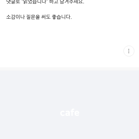
댓글로 '읽었습니다' 하고 남겨주세요.
소감이나 질문을 써도 좋습니다.
현
재
게
시
글
추
가
기
능
열
기