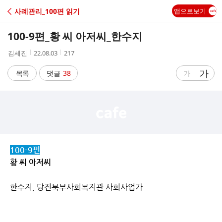
C
사례관리_100편 읽기
앱으로보기
A
100-9편_황 씨 아저씨_한수지
F
작
작
조
김세진
22.08.03
217
성
성
회
E
자
시
수
글
가
글
목록
댓글
38
가
간
자
자
크
크
기
기
크
작
게
게
100-9편
황 씨 아저씨
한수지, 당진북부사회복지관 사회사업가