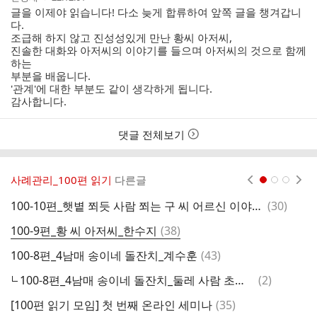
성
성
글을 이제야 읽습니다! 다소 늦게 합류하여 앞쪽 글을 챙겨갑니
자
시
다.
간
조급해 하지 않고 진성성있게 만난 황씨 아저씨,
진솔한 대화와 아저씨의 이야기를 들으며 아저씨의 것으로 함께
하는
부분을 배웁니다.
'관계'에 대한 부분도 같이 생각하게 됩니다.
감사합니다.
댓글 전체보기
사례관리_100편 읽기
다른글
현재페이지 1
2
3
댓
100-10편_햇볕 쬐듯 사람 쬐는 구 씨 어르신 이야기_손혜진
(
30
)
1
글
댓
100-9편_황 씨 아저씨_한수지
(
38
)
1
글
댓
100-8편_4남매 송이네 돌잔치_계수훈
(
43
)
글
댓
100-8편_4남매 송이네 돌잔치_둘레 사람 초대에 관한 질문
(
2
)
1
글
댓
[100편 읽기 모임] 첫 번째 온라인 세미나
(
35
)
1