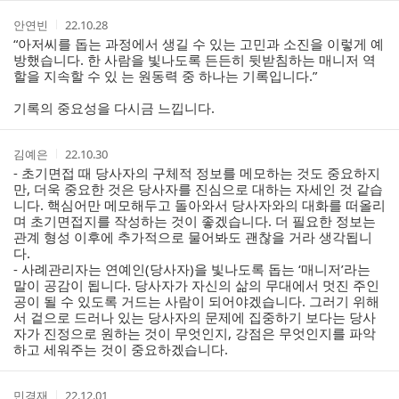
작
작
안연빈
22.10.28
성
성
“아저씨를 돕는 과정에서 생길 수 있는 고민과 소진을 이렇게 예
자
시
방했습니다. 한 사람을 빛나도록 든든히 뒷받침하는 매니저 역
간
할을 지속할 수 있 는 원동력 중 하나는 기록입니다.”
기록의 중요성을 다시금 느낍니다.
작
작
김예은
22.10.30
성
성
- 초기면접 때 당사자의 구체적 정보를 메모하는 것도 중요하지
자
시
만, 더욱 중요한 것은 당사자를 진심으로 대하는 자세인 것 같습
간
니다. 핵심어만 메모해두고 돌아와서 당사자와의 대화를 떠올리
며 초기면접지를 작성하는 것이 좋겠습니다. 더 필요한 정보는
관계 형성 이후에 추가적으로 물어봐도 괜찮을 거라 생각됩니
다.
- 사례관리자는 연예인(당사자)을 빛나도록 돕는 ‘매니저’라는
말이 공감이 됩니다. 당사자가 자신의 삶의 무대에서 멋진 주인
공이 될 수 있도록 거드는 사람이 되어야겠습니다. 그러기 위해
서 겉으로 드러나 있는 당사자의 문제에 집중하기 보다는 당사
자가 진정으로 원하는 것이 무엇인지, 강점은 무엇인지를 파악
하고 세워주는 것이 중요하겠습니다.
작
작
민경재
22.12.01