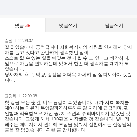
댓
댓글
38
댓글쓰기
답글쓰기
글
댓
작
작
김달
22.09.07
글
성
성
잘 읽었습니다. 공적급여나 사회복지사의 자원을 연계해서 당사
리
자
시
자를 돕고 있다고 간단하게 생각했던 일이..
스
간
스스로 할 수 있는 일을 빼앗는 것이 될 수 도 있다고 생각하니..
트
앞으로 자원을 연계하는데 있어서 한번 더 생각해볼 계기가 되
었습니다.
당사자의 욕구, 역량, 강점을 더더욱 자세히 잘 살펴보아야 겠습
니다.
작
작
고경화
22.09.08
성
성
첫 장을 보는 순간, 너무 공감이 되었습니다. '내가 사회 복지를
자
시
해야 하는 이유가 무엇일까?' 하루하루 일 처리에 급급하며, 편
간
안함과 익숙함으로 가던 중, 제 주변의 슈퍼바이저가 없었던 것
같습니다. 그렇게 해서 100편을 시작했던 것 같습니다. 빛나게
해주는 매니저에서 관계에 초점을 맞춰서 실천하시는 선생님의
글을 잘 읽었습니다. 귀한 글 감사합니다.