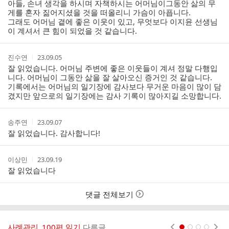
성
성
아들, 손녀 생각을 하시며 자책하시는 어머님이그동안 삶의 무
자
시
게를 혼자 짊어지셨을 것을 떠올리니 가슴이 아픕니다.
간
그래도 어머님 곁에 좋은 이웃이 있고, 무엇보다 이지윤 선생님
이 계셔서 큰 힘이 되었을 것 같습니다.
작
작
진수연
23.09.05
성
성
잘 읽었습니다. 어머님 주변에 좋은 이웃들이 계셔 정말 다행입
자
시
니다. 어머님이 그동안 삶을 잘 살아오신 증거인 것 같습니다.
간
기록에서는 어머님의 일기장에 감사보다 무거운 마음이 많이 담
겼지만 앞으로의 일기장에는 감사 기록이 많아지길 소망합니다.
작
작
송주연
23.09.07
성
성
잘 읽었습니다. 감사합니다!
자
시
간
작
작
이상민
23.09.19
성
성
잘 읽었습니다
자
시
간
댓글 전체보기
사례관리_100편 읽기
다른글
현재페이지 1
2
3
4