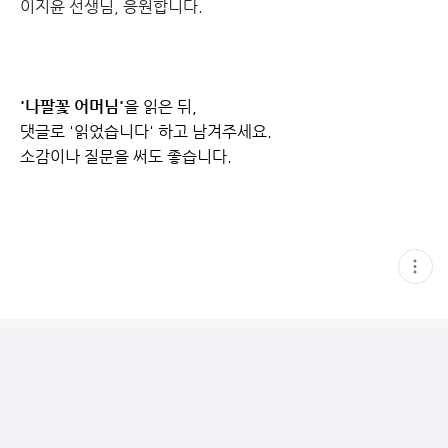
이지윤 선생님, 응원합니다.
'나팔꽃 어머님
'
을 읽은 뒤,
댓글로 '읽었습니다' 하고 남겨주세요.
소감이나 질문을 써도 좋습니다.
현
재
게
시
글
추
가
기
능
열
기