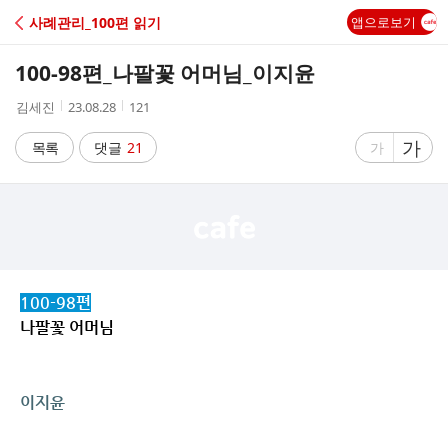
C
사례관리_100편 읽기
앱으로보기
A
100-98편_나팔꽃 어머님_이지윤
F
작
작
조
김세진
23.08.28
121
성
성
회
E
자
시
수
글
가
글
목록
댓글
21
가
간
자
자
크
크
기
기
크
작
게
게
100-98편
나팔꽃 어머님
이지윤