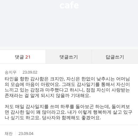
댓
댓글
21
댓글쓰기
답글쓰기
글
댓
작
작
송지우
23.09.02
글
성
성
타인을 향한 감사함은 크지만, 자신은 한없이 낮추시는 어머님
리
자
시
의 모습에 마음이 아팠어요. 그래도 감사일기를 통해서 자신이
스
간
느끼고 있는 감정과 마주했다고 하시니, 점점 자신이 사랑받는
트
존재라는 걸 알게 되시지 않을까 기대해요.
저도 매일 감사일지를 쓰며 하루를 돌아보곤 하는데, 돌이켜보
면 감사한 일이 꽤 많더라고요. 내가 이렇게 행복하게 살고 있구
나 싶기도 하고요. 당사자와 함께해도 좋겠어요.
작
작
채란
23.09.04