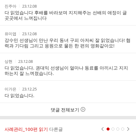
트
작
작
진주아
23.12.08
성
성
다 읽었습니다 후배를 바라보며 지지해주는 선배의 애정이 글
자
시
곳곳에서 느껴집니다
간
작
작
유미엽
23.12.08
성
성
강수민 선생님이 만난 우리 동녀 구피 아저씨 잘 읽었습니다! 협
자
시
력과 기다림 그리고 응원으로 물든 한 편의 영화같아요!
간
작
작
상현
23.12.08
성
성
다 읽었습니다. 권대익 선생님이 얼마나 동료를 아끼시고 지지
자
시
하는지 잘 느껴졌습니다.
간
작
작
이가은
23.12.25
성
성
다 읽었습니다.
자
시
간
댓글 전체보기
사례관리_100편 읽기
다른글
현재페이지 1
2
3
4