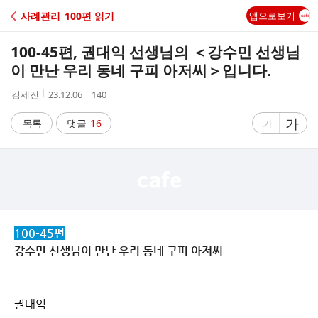
C
사례관리_100편 읽기
앱으로보기
A
100-45편, 권대익 선생님의 ＜강수민 선생님
F
이 만난 우리 동네 구피 아저씨＞입니다.
작
작
조
김세진
23.12.06
140
E
성
성
회
자
시
수
글
가
글
목록
댓글
16
가
간
자
자
크
크
기
기
크
작
게
게
100-45편
강수민 선생님이 만난 우리 동네 구피 아저씨
권대익