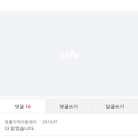
게
시
글
추
가
기
능
열
기
댓
댓글
16
댓글쓰기
답글쓰기
글
댓
작
작
영흥지역아동센터
23.12.07
글
성
성
다 읽었습니다.
리
자
시
스
간