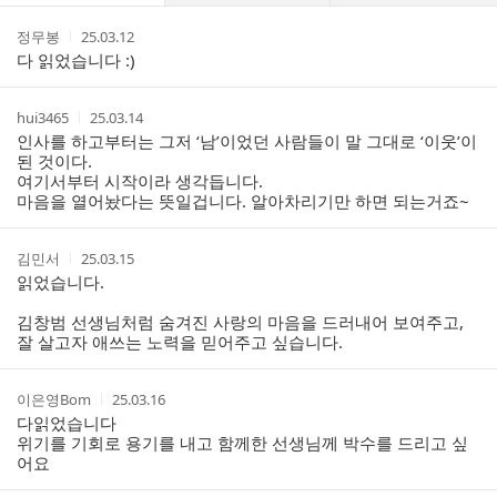
댓
작
작
정무봉
25.03.12
글
성
성
다 읽었습니다 :)
리
자
시
스
간
트
작
작
hui3465
25.03.14
성
성
인사를 하고부터는 그저 ‘남’이었던 사람들이 말 그대로 ‘이웃’이
자
시
된 것이다.
간
여기서부터 시작이라 생각듭니다.
마음을 열어놨다는 뜻일겁니다. 알아차리기만 하면 되는거죠~
작
작
김민서
25.03.15
성
성
읽었습니다.
자
시
간
김창범 선생님처럼 숨겨진 사랑의 마음을 드러내어 보여주고,
잘 살고자 애쓰는 노력을 믿어주고 싶습니다.
작
작
이은영Bom
25.03.16
성
성
다읽었습니다
자
시
위기를 기회로 용기를 내고 함께한 선생님께 박수를 드리고 싶
간
어요