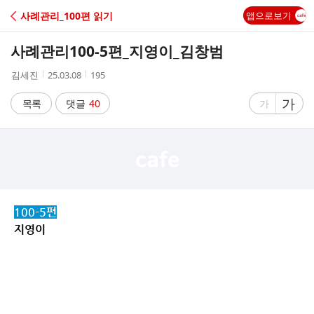
C
사례관리_100편 읽기
앱으로보기
A
사례관리100-5편_지영이_김창범
F
작
작
조
김세진
25.03.08
195
성
성
회
E
자
시
수
글
가
글
목록
댓글
40
가
간
자
자
크
크
기
기
크
작
게
게
100-5편
지영이