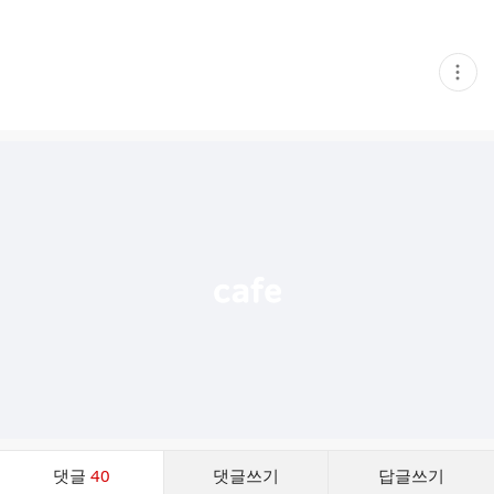
현
재
게
시
글
추
가
기
능
열
기
댓
댓글
40
댓글쓰기
답글쓰기
글