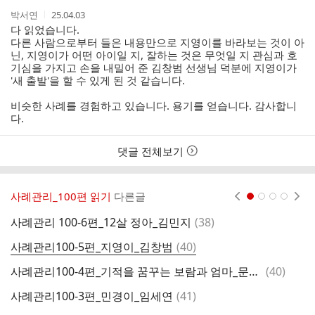
작
작
박서연
25.04.03
성
성
다 읽었습니다.
자
시
다른 사람으로부터 들은 내용만으로 지영이를 바라보는 것이 아
간
닌, 지영이가 어떤 아이일 지, 잘하는 것은 무엇일 지 관심과 호
기심을 가지고 손을 내밀어 준 김창범 선생님 덕분에 지영이가
'새 출발'을 할 수 있게 된 것 같습니다.
비슷한 사례를 경험하고 있습니다. 용기를 얻습니다. 감사합니
다.
댓글 전체보기
사례관리_100편 읽기
다른글
현재페이지 1
2
3
4
댓
사례관리 100-6편_12살 정아_김민지
(
38
)
사
글
댓
사례관리100-5편_지영이_김창범
(
40
)
글
댓
사례관리100-4편_기적을 꿈꾸는 보람과 엄마_문미숙
(
40
)
글
댓
사례관리100-3편_민경이_임세연
(
41
)
글