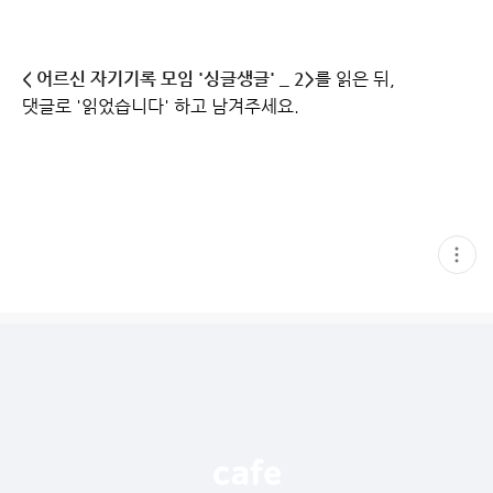
< 어르신 자기기록 모임 '싱글생글' _ 2>
를 읽은 뒤,
댓글로 '읽었습니다' 하고 남겨주세요.
현
재
게
시
글
추
가
기
능
열
기