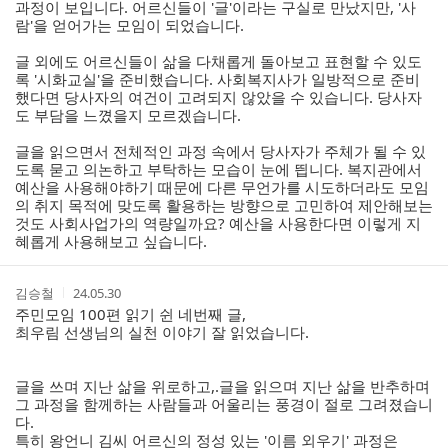
과정이 보입니다. 어르신들이 '글'이라는 구실로 만났지만, '사
람'을 얻어가는 모임이 되었습니다.
글 외에도 어르신들이 삶을 다채롭게 돌아보고 표현할 수 있도
록 '시화교실'을 준비했습니다. 사회복지사가 일방적으로 준비
했다면 당사자의 여건이 고려되지 않았을 수 있습니다. 당사자
도 부담을 느꼈을지 모르겠습니다.
글을 읽으면서 전체적인 과정 속에서 당사자가 주체가 될 수 있
도록 묻고 의논하고 부탁하는 모습이 눈에 띕니다. 복지관에서
예산을 사용해야하기 때문에 다른 무언가를 시도하더라도 모임
의 취지 목적에 맞도록 활용하는 방향으로 고민하여 제안해보는
것도 사회사업가의 역량일까요? 예산을 사용한다면 이렇게 지
혜롭게 사용해보고 싶습니다.
작
작
김승철
24.05.30
성
성
주민모임 100편 읽기 쉰 네번째 글,
자
시
최우림 선생님의 실천 이야기 잘 읽었습니다.
간
글을 쓰며 지난 삶을 위로하고,.글을 읽으며 지난 삶을 반추하며
그 과정을 함께하는 사람들과 어울리는 풍경이 절로 그려졌습니
다.
특히 왕언니 김씨 어르신의 정성 있는 '이름 외우기' 과정은