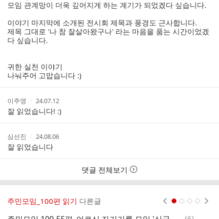
모임 관계망이 더욱 깊어지게 하는 계기가 되었겠다 싶습니다.
이야기 마지막에 소개된 전시회 제목과 풍경도 근사합니다.
제목 그대로 '나 참 잘살아왔구나' 라는 마음을 품는 시간이었겠
다 싶습니다.
귀한 실천 이야기
나눠주어 고맙습니다 :)
작
작
이주영
24.07.12
성
성
잘 읽었습니다! :)
자
시
간
작
작
심선진
24.08.06
성
성
잘 읽었습니다
자
시
간
댓글 전체보기
주민모임_100편 읽기
다른글
현재페이지 1
2
3
4
댓