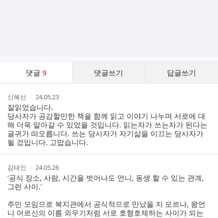
댓
댓글
9
댓글쓰기
답글쓰기
글
댓
작
작
신혜선
24.05.23
글
성
성
잘읽었습니다.
리
자
시
당사자가 공감할만한 책을 함께 읽고 이야기 나누며 서로에 대
스
간
해 더욱 알아갈 수 있었을 것입니다. 읽는자가 쓰는자가 된다는
트
글귀가 떠오릅니다. 쓰는 당사자가 자기삶을 이끄는 당사자가
될 겄입니다. 고맙습니다.
작
작
김태인
24.05.26
성
성
'공식 장소, 사람, 시간을 벗어나도 언니, 동생 할 수 있는 관계,
자
시
그런 사이.'
간
주민 모임으로 복지관에서 공식적으로 만났을 지 모르나, 왕언
니 어르신의 이름 외우기처럼 서로 호형호제하는 사이가 되는