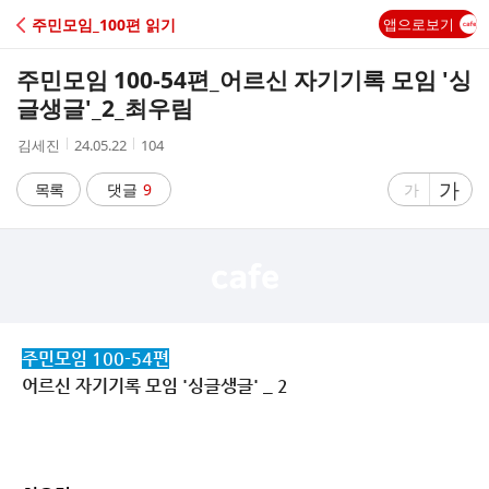
C
주민모임_100편 읽기
앱으로보기
A
주민모임 100-54편_어르신 자기기록 모임 '싱
F
글생글'_2_최우림
작
작
조
김세진
24.05.22
104
E
성
성
회
자
시
수
글
가
글
목록
댓글
9
가
간
자
자
크
크
기
기
크
작
게
게
주민모임 100-54편
어르신 자기기록 모임 '싱글생글' _ 2