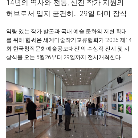
14년의 역사와 전통, 신진 작가 지원의
허브로서 입지 굳건히… 29일 대미 장식
역량 있는 작가 발굴과 국내 예술 문화의 저변 확대
를 위해 힘써온 세계미술작가교류협회가
‘2026
제
14
회 한국창작문화예술공모대전
’
의 수상작 전시 및 시
상식을 오는
5
월
26
부터
29
일까지 전시개최한다
.