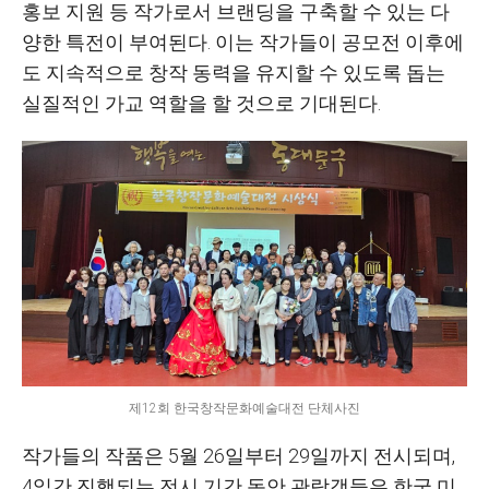
홍보 지원 등 작가로서 브랜딩을 구축할 수 있는 다
양한 특전이 부여된다
.
이는 작가들이 공모전 이후에
도 지속적으로 창작 동력을 유지할 수 있도록 돕는
실질적인 가교 역할을 할 것으로 기대된다
.
제12회 한국창작문화예술대전 단체사진
작가들의 작품은
5
월
26
일부터
29
일까지 전시되며
,
4
일간 진행되는 전시 기간 동안 관람객들은 한국 미