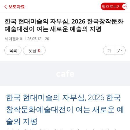
C
보도자료
앱으로보기
A
한국 현대미술의 자부심, 2026 한국창작문화
F
예술대전이 여는 새로운 예술의 지평
작
작
조
세미갤러리
26.05.12
20
E
성
성
회
자
시
수
글
가
글
목록
댓글
0
가
간
자
자
크
크
기
기
크
작
게
게
한국 현대미술의 자부심, 2026 한국
창작문화예술대전이 여는 새로운 예
술의 지평