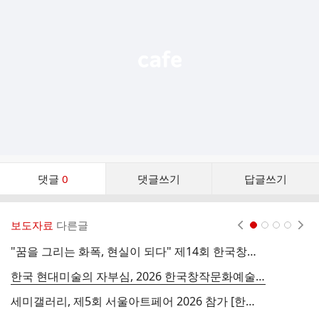
능
열
기
댓
댓글
0
댓글쓰기
답글쓰기
글
댓
글
보도자료
다른글
현재페이지 1
2
3
4
리
스
"꿈을 그리는 화폭, 현실이 되다" 제14회 한국창작문화예술대전이 주목한 예술가들의 열정
트
한국 현대미술의 자부심, 2026 한국창작문화예술대전이 여는 새로운 예술의 지평
세미갤러리, 제5회 서울아트페어 2026 참가 [한국아트넷뉴스 26.5.10]