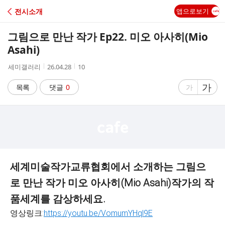
C
전시소개
앱으로보기
A
그림으로 만난 작가 Ep22. 미오 아사히(Mio
F
Asahi)
작
작
조
세미갤러리
26.04.28
10
E
성
성
회
자
시
수
글
가
글
목록
댓글
0
가
간
자
자
크
크
기
기
크
작
게
게
세계미술작가교류협회에서 소개하는 그림으
로 만난 작가 미오 아사히(Mio Asahi)작가의
작
품세계를 감상하세요.
영상링크:
https://youtu.be/VomumYHql9E