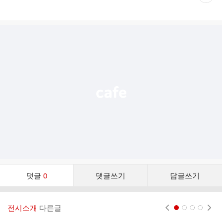
재
게
시
글
추
가
기
능
열
기
댓
댓글
0
댓글쓰기
답글쓰기
글
댓
글
전시소개
다른글
현재페이지 1
2
3
4
리