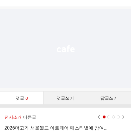
시
글
추
가
기
능
열
기
댓
댓글
0
댓글쓰기
답글쓰기
글
댓
글
전시소개
다른글
현재페이지 1
2
3
4
리
스
2026더고가 서울월드 아트페어 페스티벌에 참여한 작가들의 작품들 영상
‘