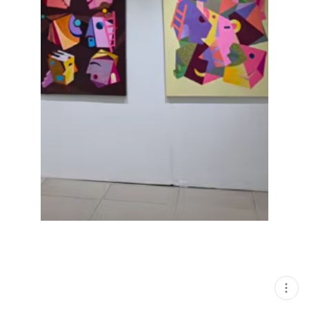
현
재
게