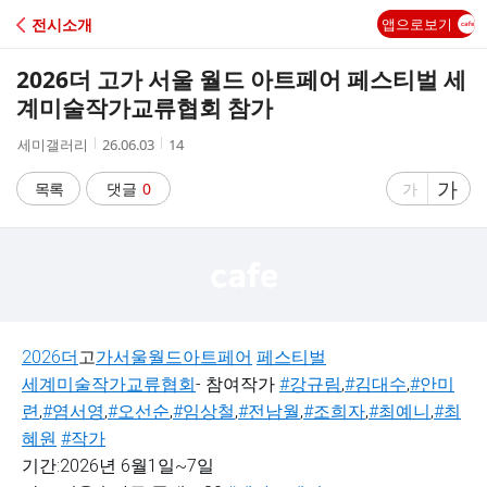
C
전시소개
앱으로보기
A
2026더 고가 서울 월드 아트페어 페스티벌 세
F
계미술작가교류협회 참가
작
작
조
세미갤러리
26.06.03
14
E
성
성
회
자
시
수
글
가
글
목록
댓글
0
가
간
자
자
크
크
기
기
크
작
게
게
2026
더
고
가
서울
월드
아트페어
페스티벌
세계미술작가교류협회
- 참여작가
#강규림
,
#김대수
,
#안미
련
,
#염서영
,
#오선순
,
#임상철
,
#전남월
,
#조희자
,
#최예니
,
#최
혜원
#작가
기간:2026년 6월1일~7일