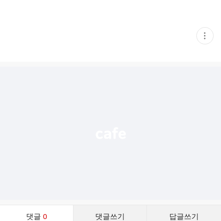
현
재
게
시
글
추
가
기
능
열
기
댓
댓글
0
댓글쓰기
답글쓰기