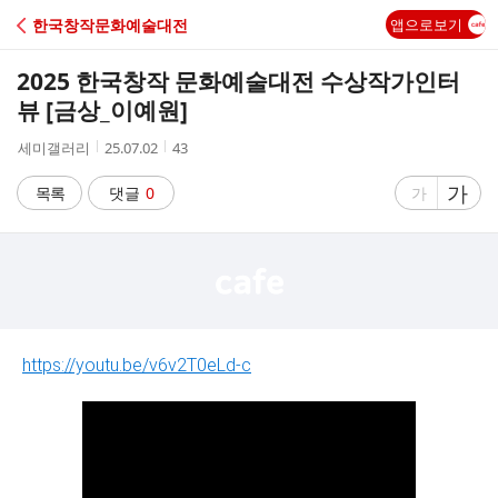
C
한국창작문화예술대전
앱으로보기
A
2025 한국창작 문화예술대전 수상작가인터
F
뷰 [금상_이예원]
작
작
조
세미갤러리
25.07.02
43
E
성
성
회
자
시
수
글
가
글
목록
댓글
0
가
간
자
자
크
크
기
기
크
작
게
게
https://youtu.be/v6v2T0eLd-c