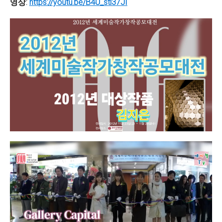
영상:
https://youtu.be/B4U_stl37JI