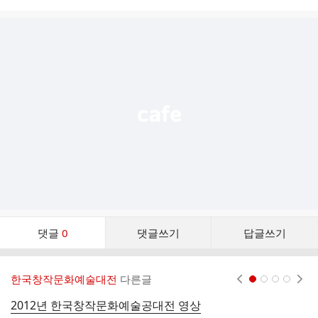
시
글
추
가
기
능
열
기
댓
댓글
0
댓글쓰기
답글쓰기
글
댓
글
한국창작문화예술대전
다른글
현재페이지 1
2
3
4
리
스
2012년 한국창작문화예술공대전 영상
개
트