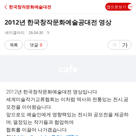
C
한국창작문화예술대전
앱으로보기
A
2012년 한국창작문화예술공대전 영상
F
작
작
조
세미갤러리
26.04.30
5
성
성
회
E
자
시
수
글
가
글
목록
댓글
0
가
간
자
자
크
크
기
기
크
작
게
게
2012년 한국창작문화예술대전 영상입니다.
세계미술작가교류협회는 이처럼 역사와 전통있는 전시,공
모전을 이어왔습니다.
앞으로도 예술인에게 영향력있는 전시와 공모전을 제공하
며, 열정있는 작가들과 협업하여
협회를 이끌어 나가겠습니다.