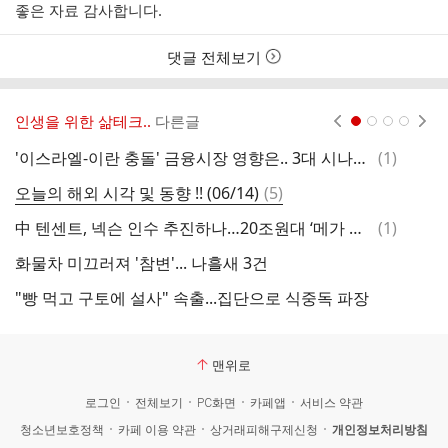
성
성
좋은 자료 감사합니다.
자
시
간
댓글 전체보기
인생을 위한 삶테크..
다른글
현재페이지 1
2
3
4
댓
'이스라엘-이란 충돌' 금융시장 영향은.. 3대 시나리오 [글로벌 머니 X파일]
(
1
)
글
댓
오늘의 해외 시각 및 동향 !! (06/14)
(
5
)
글
댓
中 텐센트, 넥슨 인수 추진하나…20조원대 ‘메가 딜’ 재부상-인베스트조선 -
(
1
)
글
화물차 미끄러져 '참변'... 나흘새 3건
"빵 먹고 구토에 설사" 속출...집단으로 식중독 파장
맨위로
로그인
전체보기
PC화면
카페앱
서비스 약관
청소년보호정책
카페 이용 약관
상거래피해구제신청
개인정보처리방침