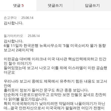
댓
댓글
5
댓글쓰기
답글쓰기
글
댓
작
작
손고쿠다
25.06.14
글
성
성
감사합니다.
리
자
시
스
간
트
작
작
돌가마카카오
25.06.14
성
성
감사합니다.
자
시
6월 11일자 한국은행 뉴욕사무소의 '5월 미국소비자 물가 동향
간
보고서 2페이지'에
이란공습 대비해 이라크내 미국 대사관 핵심인력제외하고 민간
인 철수 이야기가
들어있었는데 보고서 나오고 이틀 뒤에 이스라엘이 이란 공습했
더군요
우리나라 보고서 중에도 제목에서 유추하기 힘든 내용도 보고서
안에
흘리듯이 정보가 들어간 문구도 최근 종종 보입니다.
단순하게 다운로드받아두고 요약만 보면 안될것 같네요 찬찬히
다 읽어볼 필요가있습니다.
특히 미국국채이자가 낮아지려면 약달러때 나올이야기가 아닌
데...결국 안전자산으로서 미국국채가 팔릴려면 어딘가 전쟁이