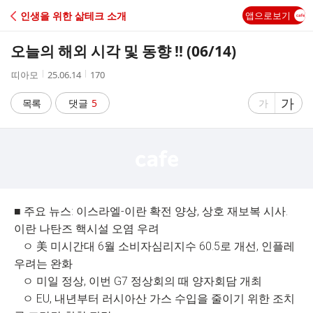
C
인생을 위한 삶테크 소개
앱으로보기
A
오늘의 해외 시각 및 동향 !! (06/14)
F
작
작
조
띠아모
25.06.14
170
성
성
회
E
자
시
수
글
가
글
목록
댓글
5
가
간
자
자
크
크
기
기
크
작
게
게
■ 주요 뉴스: 이스라엘-이란 확전 양상, 상호 재보복 시사.
이란 나탄즈 핵시설 오염 우려
ㅇ 美 미시간대 6월 소비자심리지수 60.5로 개선, 인플레
우려는 완화
ㅇ 미일 정상, 이번 G7 정상회의 때 양자회담 개최
ㅇ EU, 내년부터 러시아산 가스 수입을 줄이기 위한 조치