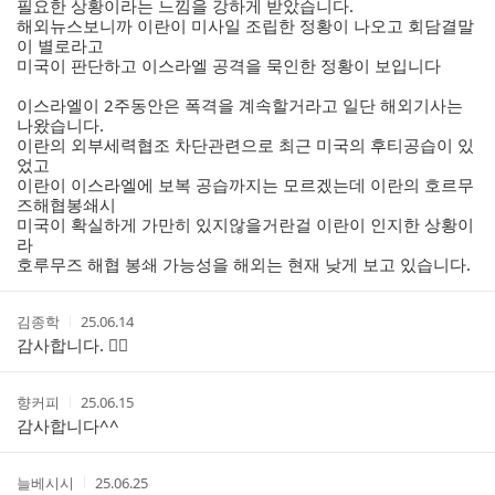
필요한 상황이라는 느낌을 강하게 받았습니다.
해외뉴스보니까 이란이 미사일 조립한 정황이 나오고 회담결말
이 별로라고
미국이 판단하고 이스라엘 공격을 묵인한 정황이 보입니다
이스라엘이 2주동안은 폭격을 계속할거라고 일단 해외기사는
나왔습니다.
이란의 외부세력협조 차단관련으로 최근 미국의 후티공습이 있
었고
이란이 이스라엘에 보복 공습까지는 모르겠는데 이란의 호르무
즈해협봉쇄시
미국이 확실하게 가만히 있지않을거란걸 이란이 인지한 상황이
라
호루무즈 해협 봉쇄 가능성을 해외는 현재 낮게 보고 있습니다.
작
작
김종학
25.06.14
성
성
감사합니다. 🙇‍♂️
자
시
간
작
작
향커피
25.06.15
성
성
감사합니다^^
자
시
간
작
작
늘베시시
25.06.25