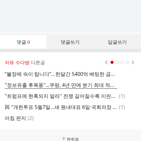
댓
댓글
0
댓글쓰기
답글쓰기
글
댓
글
자유 수다방
다른글
현재페이지 1
2
3
4
리
스
“불장에 속이 탑니다”…한달간 5400억 베팅한 곱버스 개미들 - 매일경제
트
"정보유출 후폭풍"...쿠팡, 4년 만에 분기 최대 적자 '어닝쇼크'
댓
"트럼프에 현혹되지 말라" 전쟁 길어질수록 이란에 유리한 이유...중동 전쟁 최악의 시나리오[머니가이드 Ep.26 박현도]
(
1
)
글
댓
與 "개헌투표 5월7일…새 원내대표 6일·국회의장 13일 선출"
(
1
)
아
글
댓
아침 편지
(
2
)
글
맨위로