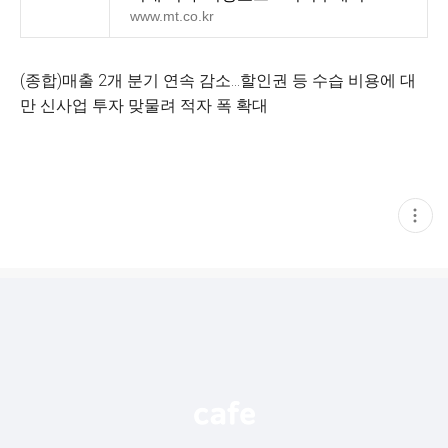
www.mt.co.kr
(종합)매출 2개 분기 연속 감소...할인권 등 수습 비용에 대
만 신사업 투자 맞물려 적자 폭 확대
현
재
게
시
글
추
가
기
능
열
기