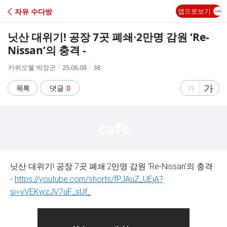
C
자유 수다방
앱으로보기
A
닛산 대위기! 공장 7곳 폐쇄·2만명 감원 ‘Re-
F
Nissan’의 충격 -
작
작
조
카뮈오웰 박장군
25.06.08
38
E
성
성
회
자
시
수
글
가
글
목록
댓글
0
가
간
자
자
크
크
기
기
크
작
게
게
닛산 대위기! 공장 7곳 폐쇄·2만명 감원 ‘Re-Nissan’의 충격
-
https://youtube.com/shorts/fPJAuZ_UEjA?
si=vVEKwzJV7uF_sUf_