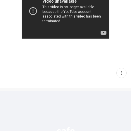
현
재
게
시
글
추
가
기
능
열
기