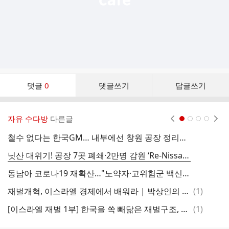
댓
댓글
0
댓글쓰기
답글쓰기
글
댓
글
자유 수다방
다른글
현재페이지 1
2
3
4
리
스
철수 없다는 한국GM… 내부에선 창원 공장 정리說 - 조선비즈 -
트
닛산 대위기! 공장 7곳 폐쇄·2만명 감원 ‘Re-Nissan’의 충격 -
동남아 코로나19 재확산…"노약자·고위험군 백신 접종해야"/2025년 5월 29일/KBS
댓
재벌개혁, 이스라엘 경제에서 배워라 | 박상인의 경제브릿지 -삼성의 회사 세습이 비상식적인 이유
(
1
)
글
댓
[이스라엘 재벌 1부] 한국을 쏙 빼닮은 재벌구조, 이스라엘 재벌개혁의 역사| 박상인의 경제브릿지 -
(
1
)
글