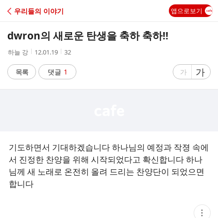
C
우리들의 이야기
앱으로보기
A
dwron의 새로운 탄생을 축하 축하!!
F
작
작
조
하늘 강
12.01.19
32
성
성
회
E
자
시
수
글
가
글
목록
댓글
1
가
간
자
자
크
크
기
기
크
작
게
게
기도하면서 기대하겠습니다 하나님의 예정과 작졍 속에
서 진정한 찬양을 위해 시작되었다고 확신합니다 하나
님께 새 노래로 온전히 올려 드리는 찬양단이 되었으면
합니다
현