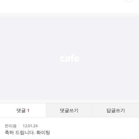
재
게
시
글
추
가
기
능
열
기
댓
댓글
1
댓글쓰기
답글쓰기
글
댓
작
작
똔띠용
12.01.24
글
성
성
축하 드립니다. 화이팅
리
자
시