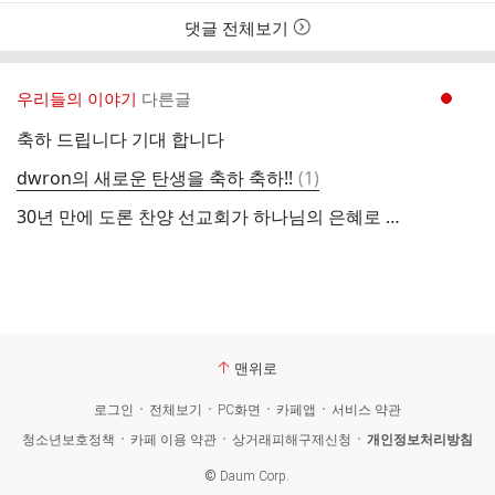
스
간
트
댓글 전체보기
우리들의 이야기
다른글
현재페이지 1
축하 드립니다 기대 합니다
댓
dwron의 새로운 탄생을 축하 축하!!
(
1
)
글
30년 만에 도론 찬양 선교회가 하나님의 은혜로 태동 합니다.함께동행하는 형제자매님께 주님의이름으로축복합니다.
맨위로
로그인
전체보기
PC화면
카페앱
서비스 약관
청소년보호정책
카페 이용 약관
상거래피해구제신청
개인정보처리방침
©
Daum Corp.