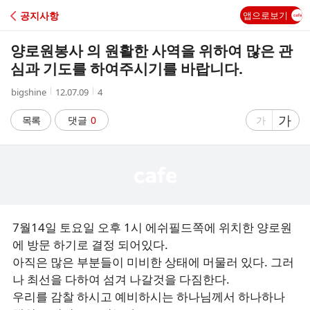
C
공지사항
앱으로보기
A
양로원봉사 의 원활한 사역을 위하여 많은 관
F
심과 기도를 하여주시기를 바랍니다.
작
작
조
bigshine
12.07.09
4
E
성
성
회
자
시
수
글
가
글
목록
댓글
0
가
간
자
자
크
크
기
기
크
작
게
게
7월14일 토요일 오후 1시 에쉬필드쪽에 위치한 양로원
에 방문 하기로 결정 되어있다.
아직은 많은 부분들이 미비한 상태에 머물러 있다. 그러
나 최선을 다하여 섬겨 나갈것을 다짐한다.
우리를 감찰 하시고 예비하시는 하나님께서 하나하나