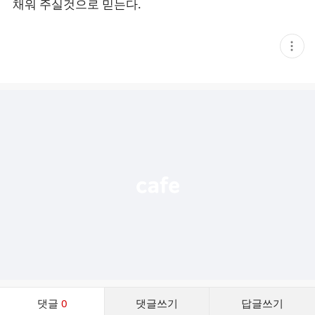
채워 주실것으로 믿는다.
현
재
게
시
글
추
가
기
능
열
기
댓
댓글
0
댓글쓰기
답글쓰기
글