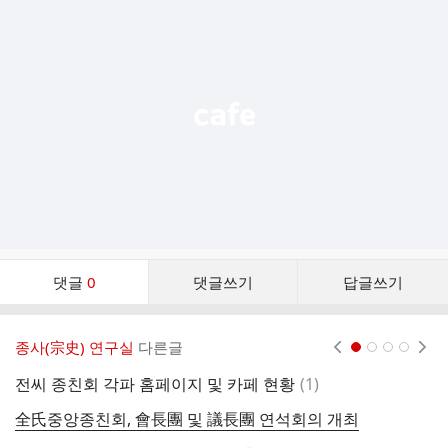
가
기
능
열
기
댓
댓글
0
댓글쓰기
답글쓰기
글
댓
글
종사(宗史) 연구실
다른글
현재페이지 1
2
3
4
리
스
댓
전씨 종친회 각파 홈페이지 및 카페 현황
(
1
)
전
트
글
全氏중앙종친회, 會長團 및 議長團 연석회의 개최
2