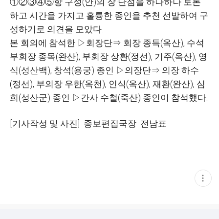
①②③④⑤
항 구성
(
안
)
의 장
·
단점을 하나하나 토론
하고 시간을 가지고 훌륭한 종인을 추천 선발하여 구
성하기로 의견을 모았다
.
본 회의에 참석한
▷
회장단
⇒
회장 종득
(
옥산
),
수석
부회장 종목
(
완산
),
부회장 상환
(
정선
),
기주
(
옥산
),
영
식
(
성산백
),
창석
(
용궁
)
종인
▷
의장단
⇒
의장 하수
(
정선
),
부의장 우한
(
옥천
),
인식
(
옥산
),
재환
(
완산
),
심
희
(
성산군
)
종인
▷
간사 수철
(
죽산
)
종인이 참석했다
.
[기사작성 및 사진] 종보편집국장 전남표
현
재
게
시
글
추