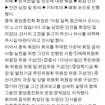
의례
▶
순국선열 및 선조에 대한 묵념
▶
회장 인사
▶
안건 상정 및 토의
▶
기타토의
▶
폐회 순으로 진행
했다
.
종득 중앙종친회 회장은
“
아침 일찍 원근에서 오시느
라 노고가 많습니다
.
오늘 상정된 안건을 회장단 및
의장단
,
간사의 고견을 듣고자 하오니 의사를 피력해
주시길 바란다
”
라고 인사말 했다
.
이어서 종득 회장이 회의를 주재한 가운데 회장 공약
사항 실천을 위한 그간의 진행된 사항
①
제례위원회
위원장
·
위원 구성
(
안
)
②
종사
100
년사 발간 추진위원
회 위원장
·
위원 및 편집위원 구성
(
안
)
③
장학기금 확
장 및 발전기금 추진위원회 위원장
·
위원 구성
(
안
)
④
선거관리 규정 및 상벌 위원회 위원장
·
위원 구성
(
안
)
⑤
기타
(
안
)
을 그간 경과보고를 상세히 설명과 함께
그동안 중앙종친회의 운영 문제점도 지적했다
.
회의에 참석한 회장단 및 의장단
,
간사들은