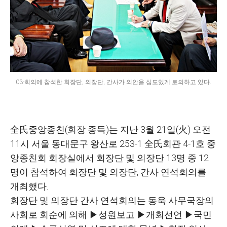
03-회의에 참석한 회장단, 의장단, 간사가 의안을 심도있게 토의하고 있다.
全氏
중앙종친
(
회장 종득
)
는 지난
3
월
21
일
(
火
)
오전
11
시 서울 동대문구 왕산로
253-1
全氏
회관
4-1
호 중
앙종친회 회장실에서 회장단 및 의장단
13
명 중
12
명이 참석하여 회장단 및 의장단
,
간사 연석회의를
개최했다
.
회장단 및 의장단 간사 연석회의는 동욱 사무국장의
사회로 회순에 의해
▶
성원보고
▶
개회선언
▶
국민