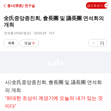
C
종사(宗史) 연구실
앱으로보기
A
全氏중앙종친회, 會長團 및 議長團 연석회의
F
개최
작
작
조
전과웅 (55세/정선)
23.03.24
512
E
성
성
회
자
시
수
글
가
글
목록
댓글
0
가
간
자
자
크
크
기
기
크
작
게
게
사
)
全氏
중앙종친회
,
會長團
및
議長團
연석회
의 개최
“
위대한 조상이 계셨기에 오늘의 내가 있는 것
이다
”