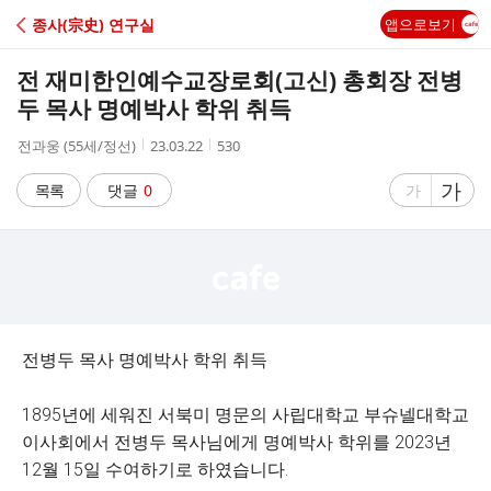
C
종사(宗史) 연구실
앱으로보기
A
전 재미한인예수교장로회(고신) 총회장 전병
F
두 목사 명예박사 학위 취득
작
작
조
전과웅 (55세/정선)
23.03.22
530
E
성
성
회
자
시
수
글
가
글
목록
댓글
0
가
간
자
자
크
크
기
기
크
작
게
게
전병두 목사 명예박사 학위 취득
1895년에 세워진 서북미 명문의 사립대학교 부슈넬대학교
이사회에서 전병두 목사님에게 명예박사 학위를 2023년
12월 15일 수여하기로 하였습니다.