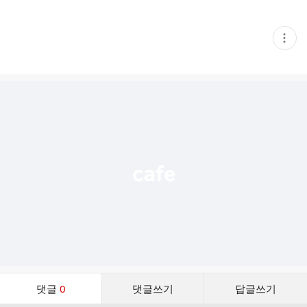
현
재
게
시
글
추
가
기
능
열
기
댓
댓글
0
댓글쓰기
답글쓰기
글