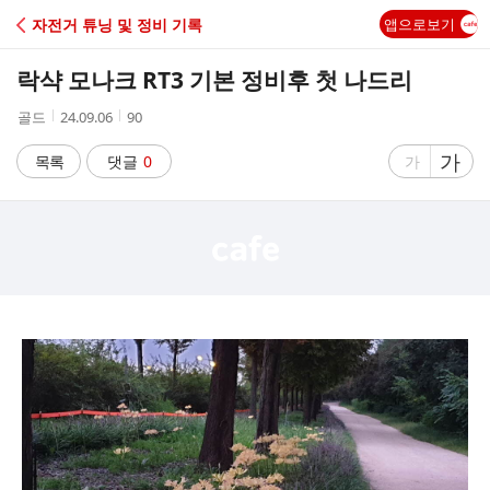
C
자전거 튜닝 및 정비 기록
앱으로보기
A
락샥 모나크 RT3 기본 정비후 첫 나드리
F
작
작
조
골드
24.09.06
90
성
성
회
E
자
시
수
글
가
글
목록
댓글
0
가
간
자
자
크
크
기
기
크
작
게
게