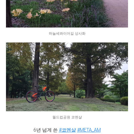
하늘세콰이어길 상사화
월드컵공원 코멘샬
6년 넘게 쓴
#코멘샬
#META_AM