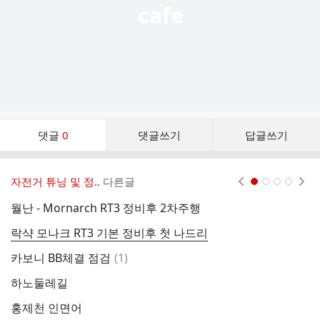
댓
댓글
0
댓글쓰기
답글쓰기
글
댓
글
자전거 튜닝 및 정..
다른글
현재페이지 1
2
3
4
리
스
월난 - Mornarch RT3 정비후 2차주행
미
트
락샥 모나크 RT3 기본 정비후 첫 나드리
카
댓
카보니 BB체결 점검
(
1
)
카
글
하노둘레길
카
홍제천 인면어
케