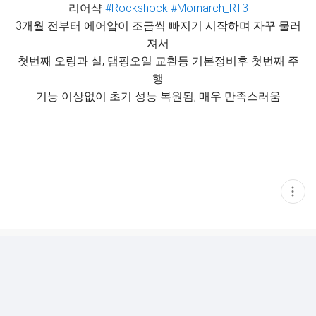
리어샥
#Rockshock
#Mornarch_RT3
3개월 전부터 에어압이 조금씩 빠지기 시작하며 자꾸 물러
져서
첫번째 오링과 실, 댐핑오일 교환등 기본정비후 첫번째 주
행
기능 이상없이 초기 성능 복원됨, 매우 만족스러움
현
재
게
시
글
추
가
기
능
열
기