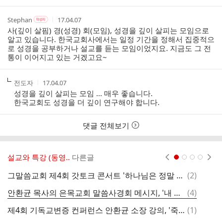
간
작
작
작
Stephan
17.04.07
작
성
성
성
성
사(깊이 살핌) 경(성경) 회(모임), 성경을 깊이 살피는 모임으로
자
자
시
자
알고 있습니다. 한국교회사에서는 일정 기간을 정해서 집중적으
본
간
로 성경을 공부하거나 설교를 듣는 모임이었지요. 지금도 그 전
인
통이 이어지고 있는 거겠고요~
여
부
작
작
전도자
17.04.07
성
성
성경을 깊이 살피는 모임 ... 매우 좋습니다.
자
시
한국교회도 성경을 더 깊이 연구해야 합니다.
간
댓글 전체보기
설교와 특강 (동영..
다른글
현재페이지 1
2
3
4
댓
그말씀교회 제4회 갓토크 콘서트 '하나님은 정말 어디 계시는가?' 테마 영상과 메시지, 질의응답 동영상
(
2
)
글
댓
안환균 목사의 은목교회 말씀사경회 메시지, '내 신앙은 왜 미지근한가?'
(
4
)
글
댓
제4회 기독교변증 컨퍼런스 안환균 소장 강의, '죽은 후 천국과 지옥이 있는지 어떻게 아나?'
(
1
)
글