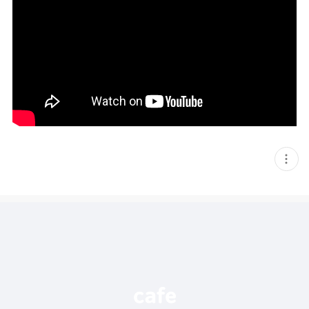
현
재
게
시
글
추
가
기
능
열
기