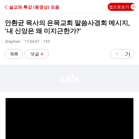
C
설교와 특강 (동영상) 모음
앱으로보기
A
안환균 목사의 은목교회 말씀사경회 메시지,
F
'내 신앙은 왜 미지근한가?'
작
작
조
Stephan
17.04.07
155
E
성
성
회
자
시
수
글
가
글
목록
댓글
4
가
간
자
자
크
크
기
기
크
작
게
게