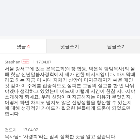
댓
댓글
4
댓글쓰기
답글쓰기
글
댓
작
작
작
Stephan
17.04.07
작
글
성
성
성
성
서울 강서구에 있는 은목교회(예장 합동, 박은석 담임목사)의 올
리
자
자
시
자
해 첫날 신년말씀사경회에서 제가 전한 메시지입니다. 마지막때
스
본
간
라고 하는 지금 이 시대 자체가 신앙이 미지근해지기 쉬운 때인
인
트
것 같아 이 주제를 집중적으로 살펴본 그날의 설교를 한 번 나눠
여
야겠다 생각하고 있었는데 어느새 이렇게 시간이 한참 지나서야
부
소개하게 되네요. 우리 신앙이 미지근해지는 이유가 무엇인지,
어떻게 하면 차지도 덥지도 않은 신앙생활을 청산할 수 있는지
에 대해 성경적인 가이드가 필요한 분들에게 도움이 되었으면
합니다.
작
작
전도자
17.04.07
성
성
목사님~ '사경회'라는 말의 정확한 뜻을 알고 싶습니다.
자
시