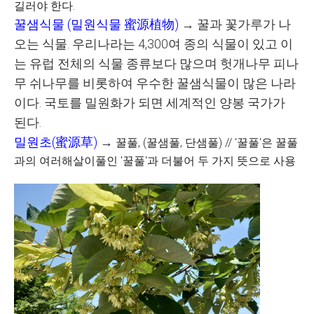
길러야 한다.
꿀샘식물
(
밀원식물
蜜源植物
)
→
꿀과 꽃가루가 나
오는 식물
.
우리나라는
4,300
여 종의 식물이 있고 이
는 유럽 전체의 식물 종류보다 많으며 헛개나무 피나
무 쉬나무를 비롯하여 우수한 꿀샘식물이 많은 나라
이다
.
국토를 밀원화가 되면 세계적인 양봉 국가가
된다
.
밀원초(蜜源草)
→
꿀풀, (꿀샘풀, 단샘풀) // '꿀풀'은 꿀풀
과의 여러해살이풀인 '꿀풀'과 더불어 두 가지 뜻으로 사용