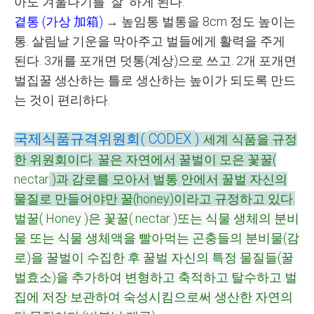
아도 겨울나기를 잘 하게 된다.
곁통
(
가상
加箱
)
→
높임통 벌통을
8cm
정도 높이는
통
.
살림날 기운을 막아주고 벌들에게 활력을 주게
된다
. 3
개를 포개면 덧통
(
계상
)
으로 쓰고
. 2
개 포개면
벌집꿀 생산하는 틀로 생산하는 높이가 되도록 만드
는 것이 편리하다
.
국제식품규격위원회(
CODEX
)
세계 식품을 규정
한 위원회이다. 꿀은 자연에서 꿀벌이 모은 꽃꿀(
nectar
)과 감로를 모아서 벌통 안에서 꿀벌 자신의
물질로 만들어야만 꿀(honey)이라고 규정하고 있다.
벌꿀(
Honey
)은 꽃꿀(
nectar
)또는 식물 생체의 분비
물 또는 식물 생체액을 빨아먹는 곤충들의 분비물(감
로)을 꿀벌이 수집한 후 꿀벌 자신의 특정 물질들(꿀
벌효소)을 추가하여 변형하고 축적하고 탈수하고 벌
집에 저장·보관하여 숙성시킴으로써 생산한 자연의