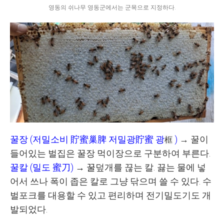
영동의 쉬나무 영동군에서는 군목으로 지정하다.
꿀장
(
저밀소비
貯蜜巢脾 저밀광貯蜜 광
)
→
꿀이
框
들어있는 벌집은 꿀장 먹이장으로 구분하여 부른다
.
꿀칼
(
밀도
蜜刀
)
→ 꿀
덮개를 끊는 칼
.
끓는 물에 넣
어서 쓰나 폭이 좁은 칼로 그냥 닦으며 쓸 수 있다
. 수
벌포크를 대용할 수 있고 편리하며 전기밀도기도 개
발되었다.