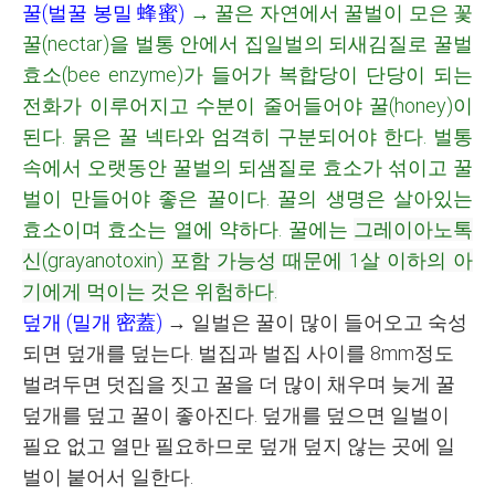
꿀(벌꿀 봉밀 蜂蜜)
→
꿀은 자연에서 꿀벌이 모은 꽃
꿀
(nectar)
을 벌통 안에서 집일벌의 되새김질로 꿀벌
효소(
bee enzyme)
가 들어가 복합당이 단당이 되는
전화가 이루어지고 수분이 줄어들어야 꿀
(honey)
이
된다
.
묽은 꿀 넥타와 엄격히 구분되어야 한다
.
벌통
속에서 오랫동안 꿀벌의 되샘질로 효소가 섞이고
꿀
벌이 만들어야 좋은 꿀이다
. 꿀의 생명은 살아있는
효소이며 효소는 열에 약하다.
꿀에는
그레이아노톡
신(grayanotoxin) 포함 가능성 때문에 1살 이하의 아
기에게 먹이는 것은 위험하다.
덮개
(
밀개
密蓋
)
→
일벌은 꿀이 많이 들어오고 숙성
되면 덮개를 덮는다
.
벌집과 벌집 사이를
8mm
정도
벌려두면 덧집을 짓고 꿀을 더 많이 채우며 늦게 꿀
덮개를 덮고 꿀이 좋아진다
.
덮개를 덮으면 일벌이
필요 없고 열만 필요하므로 덮개 덮지 않는 곳에 일
벌이 붙어서 일한다
.