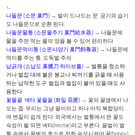
ㄴ
나들문
(
소문
巢門
)
→
벌이 드나드는 문. 공기와 습기
도 나들문으로 순환 된다.
나들문물통
(
소문물주기
巢門給水器
)
→
나들문에
물을 주면 먹는 물의 양을 볼 수 있어 편리하다
.
나들문먹이통
(
소문사양기
巢門飼養器
)
→
나들문에
먹이를 주는 통
.
도둑벌 주의
납긁개
(
소납도
巢臘刀
하이브툴
)
→
벌통을 청소하
거나 벌집 대에 붙은 봉교나 찌꺼기를 긁을 때 사용
하는 납작한 도구
.
벌집과 벌집이 붙어 있을 때도 사
용한다
.
꽃물꿀. 넥타 꽃물꿀
(
화밀
花蜜
)
→
꽃의 꿀샘에서 나
오는 즙. 우리는 그냥 꿀이라고 하나 아직 복합당이
며 변질이 쉽게 된다
. 외국
에서는 벌통에서 뜬 꿀도
숙성이 될 되면 넥타
(nectar)
라고 부른다
.
꿀벌이 벌
통 속에서 꿀벌의 효소로 전화 숙성시켜야 꿀(honey)