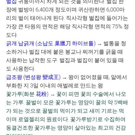
벌집
귀퉁이까지 차게 되는 것을 의미한다
.
벌집 한
장에 벌방이
6,400
개 정도이며 귀산란하면
6,000
마
리의 벌이 태어나게 된다
.
직사각형
벌집
에 들어가는
가장 큰 타원의 면적은 해당 직사각형 면적의
75%
정
도다
.
긁개 납긁개
(
소납도
巢臘刀
하이브툴
)
→
벌통을 청
소하거나 벌집 대에 붙은 봉교나 찌꺼기를 긁을 때
사용하는 납작한 도구
.
벌집과 벌집이 붙어 있을 때
도 사용한다
.
급조왕
(
변성왕
變成王
)
→
왕이 없어졌을 때
,
알에서
부화한 지
3
일 이내의 애벌레로 만드는 왕
.
꽃가루
(
화분
花粉
)
→
꽃이 피면 꽃의 수술에서 나오
는 가루
.
꿀벌이 모은 꽃가루는 영양이 꿀의 약
5
백배
가 되는 것으로 꿀벌의 먹이가 되고 새끼 기르는 먹
이며 로열젤리의 원료이다
.
꽃가루받기로 수집하여
동결건조한 꽃가루는 영양이 살아있는 최고의 건강