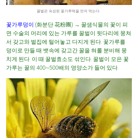
꿀벌은 숙성된 꽃가루떡을 먼저 먹는다 .
꽃가루덩이
(
화분단
花粉團
)
→
꿀샘식물의 꽃이 피
면 수술의 머리에 있는 가루를 꿀벌이 뒷다리에 뭉쳐
서 갖고와 벌집에 털어놓고 다지게 된다
. 꽃가루를
덩이로 만들 때 뱃속에 갖고간 꿀을 혀롤 분비해 뭉
치게 된다. 이 때 꿀벌효소도 섞인다.
꿀벌이 모은 꽃
가루는 꿀의
400~500
배의 영양소가 들어 있다
.