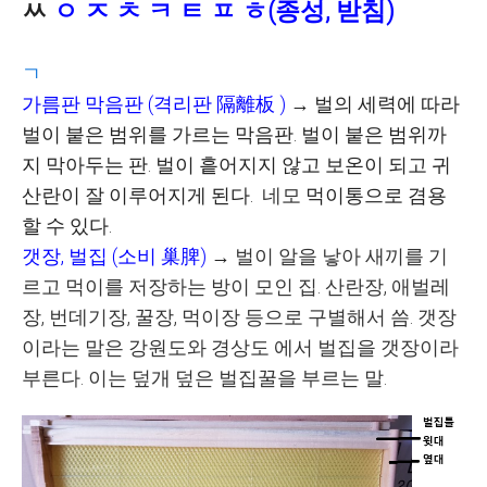
ㅆ
ㅇ
ㅈ
ㅊ ㅋ ㅌ ㅍ ㅎ(종성, 받침)
ㄱ
가름판 막음판
(
격리판
隔離板
)
→
벌의 세력에 따라
벌이 붙은 범위를 가르는 막음판
.
벌이 붙은 범위까
지 막아두는 판
.
벌이 흩어지지 않고 보온이 되고 귀
산란이 잘 이루어지게 된다
.
네모
먹이통으로 겸용
할 수 있다
.
갯장
,
벌집
(
소비
巢脾
)
→
벌이 알을 낳아 새끼를 기
르고 먹이를 저장하는 방이 모인 집
.
산란장
,
애벌레
장
,
번데기장
,
꿀장
,
먹이장 등으로 구별해서 씀
. 갯장
이라는 말은 강원도와 경상도 에서 벌집을 갯장이라
부른다. 이는 덮개 덮은 벌집꿀을 부르는 말.