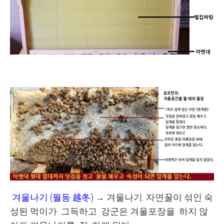
겨울나기
(
월동
越冬
)
→
겨울나기. 자연꿀이 섞인 숙
성된 먹이가 그득하고 강군은 겨울포장을 하지 않