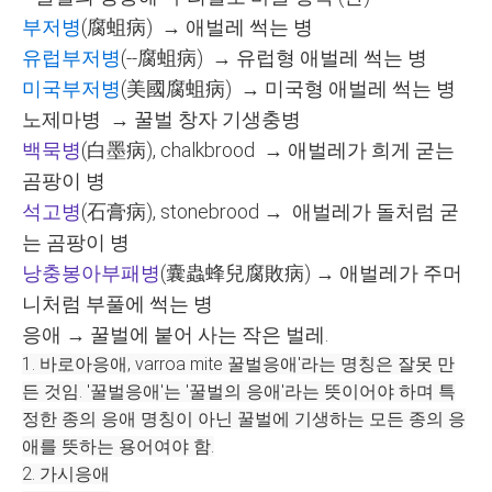
부저병
(
腐蛆病
)
→ 애벌레 썩는 병
유럽부저병
(--
腐蛆病
)
→
유럽형
애벌레 썩는 병
미국부저병
(
美國腐蛆病
)
→
미국형
애벌레 썩는 병
노제마병
→ 꿀벌 창자 기생충병
백묵병
(
白墨病
), chalkbrood
→
애벌레가 희게 굳는
곰팡이 병
석고병
(
石膏病
), stonebrood
→
애벌레가 돌처럼 굳
는 곰팡이 병
낭충봉아부패병
(
囊蟲蜂兒腐敗病
)
→ 애벌레가 주머
니처럼 부풀에 썩는 병
응애
→ 꿀벌에 붙어 사는 작은 벌레.
1. 바로아응애, varroa mite
꿀벌응애'라는 명칭은 잘못 만
든 것임. '꿀벌응애'는 '꿀벌의 응애'라는 뜻이어야 하며 특
정한 종의 응애 명칭이 아닌 꿀벌에 기생하는 모든 종의 응
애를 뜻하는 용어여야 함.
2. 가시응애