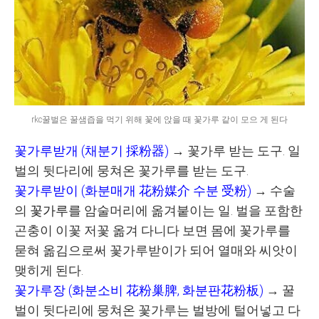
rkc꿀벌은 꿀샘즙을 먹기 위해 꽃에 앉을 때 꽃가루 같이 모으 게 된다
꽃가루받개
(
채분기
採粉器
)
→
꽃가루 받는 도구
.
일
벌의 뒷다리에 뭉쳐온 꽃가루를 받는 도구
.
꽃가루받이
(
화분매개
花粉媒介
수분
受粉
)
→
수술
의
꽃가루
를 암술머리에 옮겨붙이는 일
.
벌을 포함한
곤충이 이꽃 저꽃 옮겨 다니다 보면 몸에 꽃가루를
묻혀 옮김으로써 꽃가루받이가 되어 열매와 씨앗이
맺히게 된다
.
꽃가루장
(
화분소비
花粉巢脾
,
화분판
花粉板
)
→ 꿀
벌이 뒷다리에 뭉쳐온 꽃가루는 벌방에 털어넣고 다