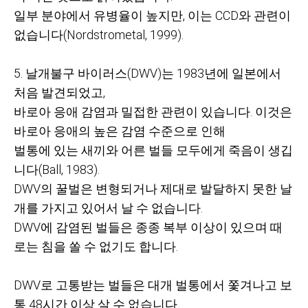
일부 분야에서 유병율이 높지만
,
이는
CCD
와 관련이
없습니다
(Nordstrometal, 1999).
5. 날개불구 바이러스
(DWV)
는
1983
년에 일본에서
처음 발견되었고
,
바로아 응애 감염과 밀접한 관련이 있습니다
.
이것은
바로아 응애의 높은 감염 수준으로 인해
벌통에 있는 새끼와 어른 벌들 모두에게 죽음이 생깁
니다
(Ball, 1983).
DWV
의 꿀벌은 변형되거나 제대로 발달하지 못한 날
개를 가지고 있어서 날 수 없습니다
.
DWV
에 감염된 벌들은 종종 복부 이상이 있으며 때
로는 침을 쏠 수 없기도 합니다
.
DWV
로 고통받는 벌들은 대개 벌통에서 쫓겨나고 보
통
48
시간 이상 살 수 없습니다
.