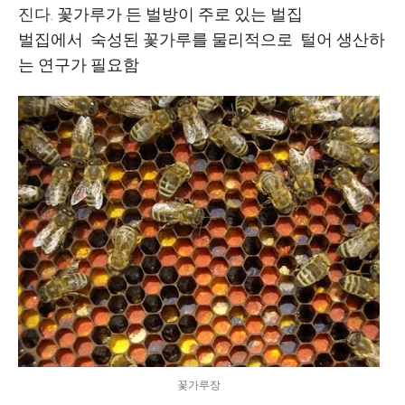
진다.
꽃가루가 든 벌방이 주로 있는 벌집
벌집에서 숙성된 꽃가루를 물리적으로 털어 생산하
는 연구가 필요함
꽃가루장