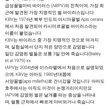
급성꿀벌마비 바이러스
(ABPV)
의 친척이며
,
가장 최
근에 발견된 가장 치명적인 벌 바이러스입니다
.
KBV
는
1974
년 북부 인도의 아시아꿀벌
Apis cerana
에서 처음 발견되어 카시미르꿀벌 바이러스라는
이름이 붙었습니다
.
KBV
는 바이러스 중 가장 치명적인 것으로 여겨지
며
,
실험실에서 단지 적은 양만으로 감염됩니다
.
일단 감염된 벌들은 보통
3
일 안에 죽습니다
(Bailey
et al 1979) xx.
IAPV
는
2004
년에 이스라엘에서 처음으로 설명되었
으며
, KBV
는 아마도
1980
년대쯤에
서양꿀벌
(apis millefra)
로 건너갔을 것입니다
.
아마도
호주에서는 아직도 이것이 논쟁거리이지만요
.
IAPV
에 감염된 벌은 날개를 떠는 증상을 나타내
며
,
벌통 근처에서 빠르게 마비되거나 죽습니다
.