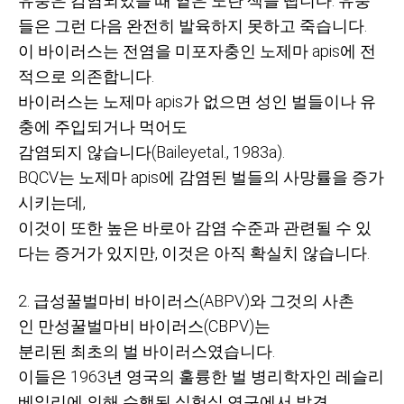
유충은 감염되었을 때 옅은 노란 색을 띱니다
.
유충
들은 그런 다음 완전히 발육하지 못하고 죽습니다
.
이 바이러스는 전염을 미포자충인 노제마
apis
에 전
적으로 의존합니다
.
바이러스는 노제마
apis
가 없으면 성인 벌들이나 유
충에 주입되거나 먹어도
감염되지 않습니다
(Baileyetal., 1983a).
BQCV
는 노제마
apis
에 감염된 벌들의 사망률을 증가
시키는데
,
이것이 또한 높은 바로아 감염 수준과 관련될 수 있
다는 증거가 있지만
,
이것은 아직 확실치 않습니다
.
2. 급성꿀벌마비 바이러스
(ABPV)
와 그것의 사촌
인
만성꿀벌마비 바이러스
(CBPV)
는
분리된 최초의 벌 바이러스였습니다
.
이들은
1963
년 영국의 훌륭한 벌 병리학자인 레슬리
베일리에 의해 수행된 실험실 연구에서 발견