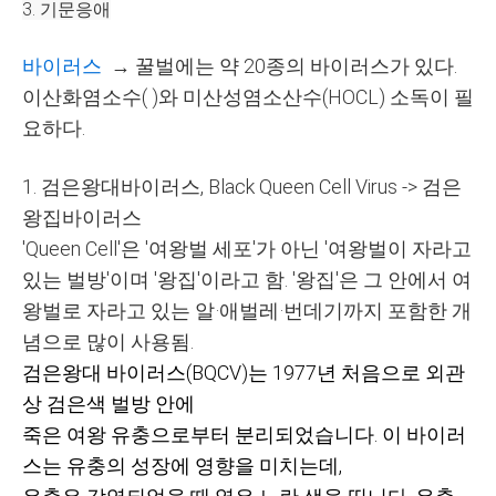
3. 기문응애
바이러스
→
꿀벌에는 약 20종의 바이러스가 있다.
이산화염소수( )와 미산성염소산수(HOCL) 소독이 필
요하다.
1.
검은왕대바이러스
, Black Queen Cell Virus ->
검은
왕집바이러스
'Queen Cell'
은
'
여왕벌 세포
'
가 아닌
'
여왕벌이 자라고
있는 벌방
'
이며
'
왕집
'
이라고 함
. '
왕집
'
은 그 안에서 여
왕벌로 자라고 있는 알
·
애벌레
·
번데기까지 포함한 개
념으로 많이 사용됨
.
검은왕대 바이러스
(BQCV)
는
1977
년 처음으로 외관
상 검은색 벌방 안에
죽은 여왕 유충으로부터 분리되었습니다
.
이 바이러
스는 유충의 성장에 영향을 미치는데
,