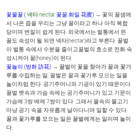
꽃물꿀 (
넥타
nectar
꽃꿀
화밀
花蜜
)
→
꽃의 꿀샘에
서 나온 즙을 우리는 그냥 꿀이라고 하나 아직 복합
당이며 변질이 쉽게 된다
. 외국
에서는 벌통에서 뜬
꿀도 숙성이 될 되면 넥타
(nectar)
라고 부른다
.
꿀벌
이 벌통 속에서 수분을 줄이고꿀벌의 효소로 전화 숙
성시켜야 꿀(honey)이 된다
.
꽃놀이
(
방화
訪花
)
→
꿀벌이 꽃을 찾아가 꿀과 꽃가
루를 수집하는 일.
꿀벌은 꿀과 꽃가루 모으는 일을
놀이처럼 한다
.
공기주머니와 기공이 있기 때문이다
.
꿀벌 뱃속과 가슴 속에는 공기주머니가 있고 기문이
가슴에
3
쌍 배에
7
쌍이 있다
.
그래서 물속의 물고기
마냥 공기 속을 자유롭게 날아다니며 일할 수 있다
.
꿀과
꽃가루를 모으는 일은 꿀벌에게는 일이며 놀이
다
.