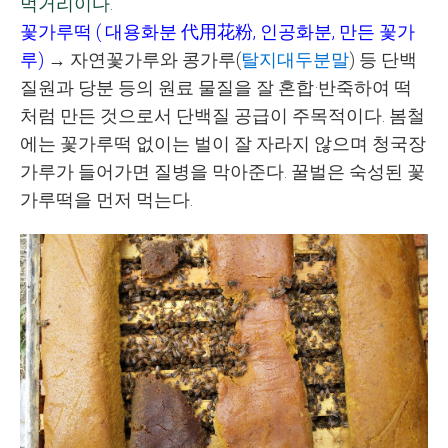
먹거리이다
.
꽃가루떡
(
대용화분
代用花粉
,
인공화분
,
만든 꽃가
루
)
→
자연꽃가루와 콩가루
(
탈지대두분말
)
등 단백
질원과 당분 등의 원료 물질을 잘 혼합
·
반죽하여 떡
처럼 만든 것으로서 단백질 공급이 주목적이다
.
봄철
에는 꽃가루떡 없이는 벌이 잘 자라지 않으며 청국장
가루가 들어가면 질병을 막아준다
. 꿀벌은
숙성된 꽃
가루떡을 먼저 먹는다.