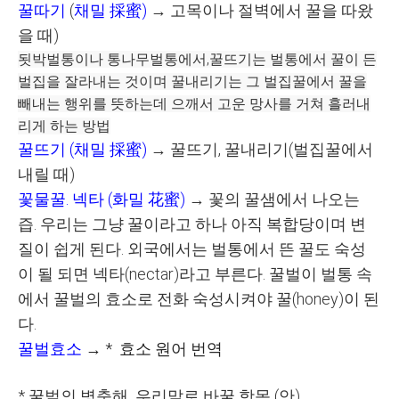
꿀따기
(
채밀
採蜜
)
→
고목이나 절벽에서 꿀을 따왔
을 때
)
됫박벌통이나 통나무벌통에서,
꿀뜨기는 벌통에서 꿀이 든
벌집을 잘라내는 것이며
꿀내리기는 그 벌집꿀에서 꿀을
빼내는 행위를 뜻하는데 으깨서 고운 망사를 거쳐 흘러내
리게 하는 방법
꿀뜨기
(
채밀
採蜜
)
→
꿀뜨기
,
꿀내리기
(
벌집꿀에서
내릴 때
)
꽃물꿀. 넥타
(
화밀
花蜜
)
→
꽃의 꿀샘에서 나오는
즙. 우리는 그냥 꿀이라고 하나 아직 복합당이며 변
질이 쉽게 된다
. 외국
에서는 벌통에서 뜬 꿀도 숙성
이 될 되면 넥타
(nectar)
라고 부른다
.
꿀벌이 벌통 속
에서 꿀벌의 효소로 전화 숙성시켜야 꿀(honey)이 된
다
.
꿀벌효소
→ * 효소 원어 번역
*
꿀벌의 병충해
우리말로 바꿀 항목 (안
)