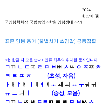
2024.
한상미 (한
국양봉학회장. 국립농업과학원 양봉생태과장)
표준 양봉 용어
(
꿀벌치기 쓰임
말
) 공동집필
<
현 한글 자 모음 순서
> 인류 최후의 위대한 문자입니다,
ㄱ
ㄲ
ㄴ
ㄷ
ㄸ
ㄹ ㅁ ㅂ
ㅃ
ㅅ
ㅆ
ㅇ
ㅈ
ㅉ
ㅊ
ㅋ ㅌ ㅍ ㅎ (초성, 자음)
ㅏ
ㅐ
ㅑ
ㅒ
ㅓ
ㅔ
ㅕ
ㅖ
ㅗ
ㅙ ㅚ
ㅛ
ㅜ
ㅝ ㅟ
ㅠ
ㅡ
ㅢ
ㅣ (중성, 모음)
ㄱ
ㄲ
ㄴ
ㄵ ㄶ
ㄷ
ㄹ
ㄺ ㄾ ㅀ
ㅁ ㅂ
ㅄ
ㅅ