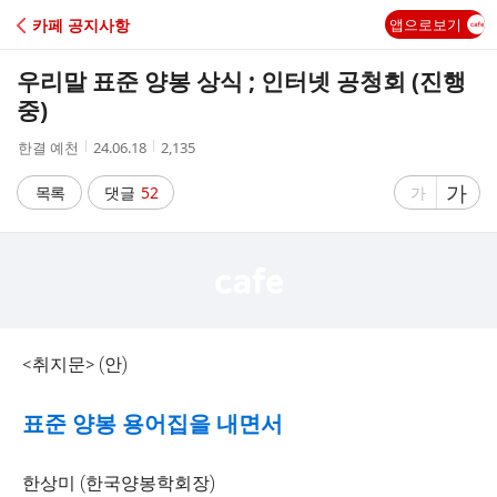
C
카페 공지사항
앱으로보기
A
우리말 표준 양봉 상식 ; 인터넷 공청회 (진행
F
중)
작
작
조
한결 예천
24.06.18
2,135
E
성
성
회
자
시
수
글
가
글
목록
댓글
52
가
간
자
자
크
크
기
기
크
작
게
게
<취지문> (안)
표준 양봉 용어집을 내면서
한상미 (한국양봉학회장)