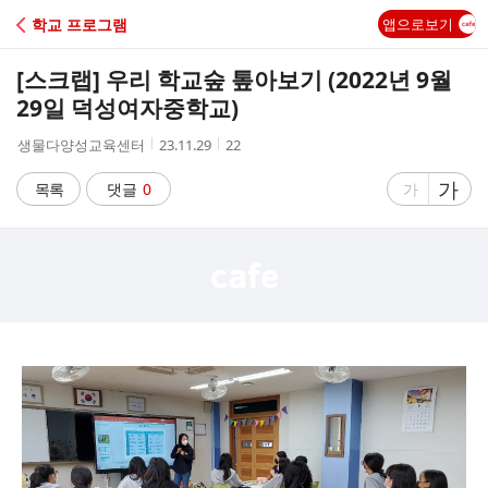
C
학교 프로그램
앱으로보기
A
[스크랩]
우리 학교숲 톺아보기 (2022년 9월
F
29일 덕성여자중학교)
작
작
조
생물다양성교육센터
23.11.29
22
E
성
성
회
자
시
수
글
가
글
목록
댓글
0
가
간
자
자
크
크
기
기
크
작
게
게