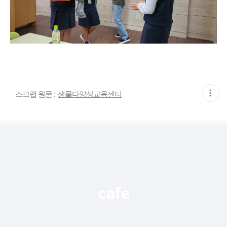
현
스크랩 원문 :
생물다양성교육센터
재
게
시
글
추
가
기
능
열
기