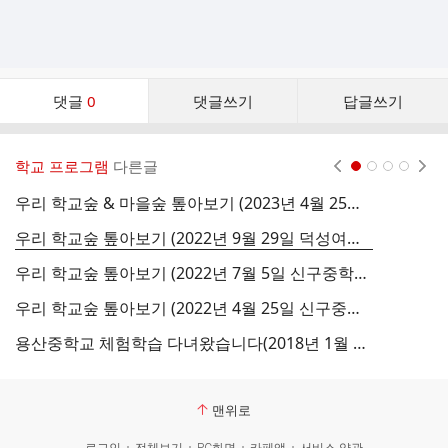
댓
댓글
0
댓글쓰기
답글쓰기
글
댓
글
학교 프로그램
다른글
현재페이지 1
2
3
4
리
스
우리 학교숲 & 마을숲 톺아보기 (2023년 4월 25일 신구중학교)
트
우리 학교숲 톺아보기 (2022년 9월 29일 덕성여자중학교)
우리 학교숲 톺아보기 (2022년 7월 5일 신구중학교 2차)
2
우리 학교숲 톺아보기 (2022년 4월 25일 신구중학교 1차)
용산중학교 체험학습 다녀왔습니다(2018년 1월 24일)-서천 국립생태원, 국립해양생물자원관
맨위로