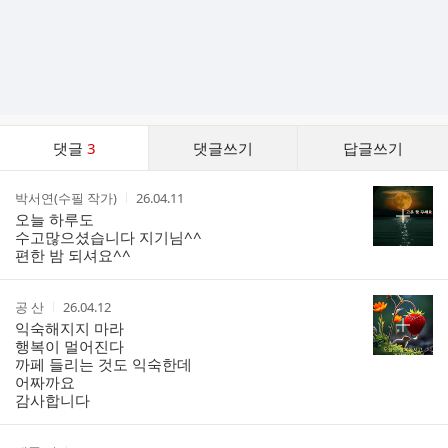
댓
댓글
3
댓글쓰기
답글쓰기
글
댓
작
작
박서연(수필 작가)
26.04.11
글
성
성
오늘 하루도
리
자
시
수고많으셨습니다 지기님^^
스
간
편한 밤 되셔요^^
트
작
작
공 산
26.04.12
성
성
익숙해지지 마라
자
시
행복이 멀어진다
간
까페 들리는 것도 익숙한데
어짜까요
감사합니다