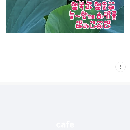
현
재
게
시
글
추
가
기
능
열
기