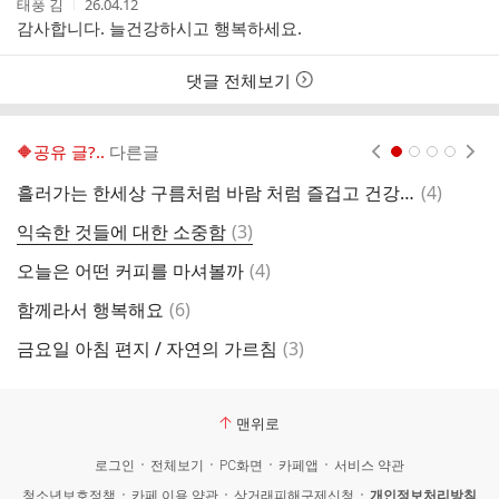
작
작
태풍 김
26.04.12
성
성
감사합니다. 늘건강하시고 행복하세요.
자
시
간
댓글 전체보기
🔶️공유 글?..
다른글
현재페이지 1
2
3
4
댓
흘러가는 한세상 구름처럼 바람 처럼 즐겁고 건강하게 살다 가자
(
4
)
스
글
댓
익숙한 것들에 대한 소중함
(
3
)
빨
글
댓
오늘은 어떤 커피를 마셔볼까
(
4
)
글
댓
함께라서 행복해요
(
6
)
나
글
댓
금요일 아침 편지 / 자연의 가르침
(
3
)
따
글
맨위로
로그인
전체보기
PC화면
카페앱
서비스 약관
청소년보호정책
카페 이용 약관
상거래피해구제신청
개인정보처리방침