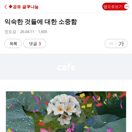
C
🔶️공유 글🔰나눔
앱으로보기
A
익숙한 것들에 대한 소중함
F
작
작
조
진도강
26.04.11
1,605
성
성
회
E
자
시
수
글
가
글
목록
댓글
3
가
간
자
자
크
크
기
기
크
작
게
게