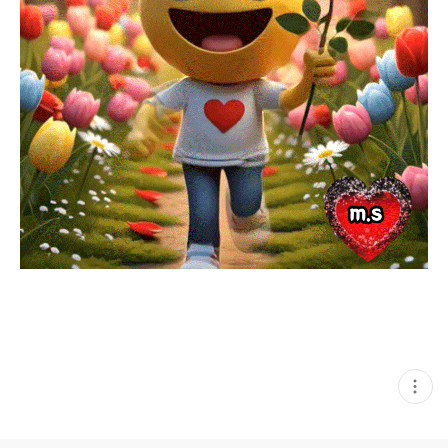
현
재
게
시
글