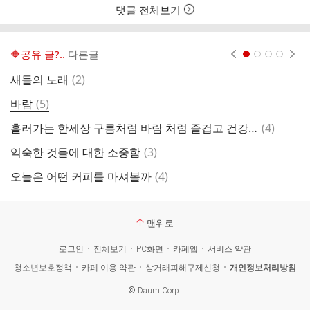
댓글 전체보기
🔶️공유 글?..
다른글
현재페이지 1
2
3
4
댓
새들의 노래
(
2
)
함
글
댓
바람
(
5
)
금
글
댓
흘러가는 한세상 구름처럼 바람 처럼 즐겁고 건강하게 살다 가자
(
4
)
스
글
댓
익숙한 것들에 대한 소중함
(
3
)
빨
글
댓
오늘은 어떤 커피를 마셔볼까
(
4
)
글
맨위로
로그인
전체보기
PC화면
카페앱
서비스 약관
청소년보호정책
카페 이용 약관
상거래피해구제신청
개인정보처리방침
©
Daum Corp.