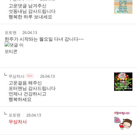
성
성
성
성
고운댓글 남겨주신
자
자
시
자
섯동내님 감사드립니다
본
간
행복한 하루 보내세요
인
여
부
작
작
포토맨
26.04.13
성
성
한주가 시작돠는 월요일 다녀 감니다~~
자
시
간
작
작
작
무상처사
26.04.13
작
성
성
성
성
고운걸음 해주신
자
자
시
자
포터맨님 감사드립니다
본
간
언제나 건강하시고
인
행복하세요
여
부
작
작
포토맨
26.04.13
성
성
무상처사
자
시
간