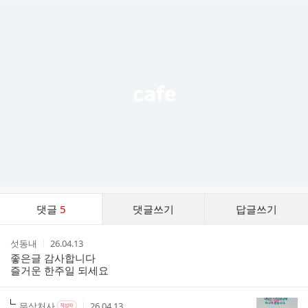
추
가
기
능
열
기
댓
댓글
5
댓글쓰기
답글쓰기
글
댓
작
작
섯동내
26.04.13
글
성
성
좋은글 감사합니다
리
자
시
즐거운 한주일 되세요
스
간
트
작
작
작
무상처사
26.04.13
작