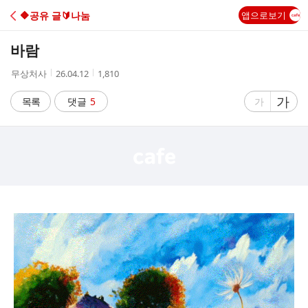
C
🔶️공유 글🔰나눔
앱으로보기
A
바람
F
작
작
조
무상처사
26.04.12
1,810
성
성
회
E
자
시
수
글
가
글
목록
댓글
5
가
간
자
자
크
크
기
기
크
작
게
게