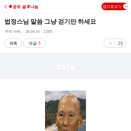
C
🔶️공유 글🔰나눔
앱으로보기
A
법정스님 말씀 그냥 걷기만 하세요
F
작
작
조
주막 아찌.
26.04.18
2,005
성
성
회
E
자
시
수
글
가
글
목록
댓글
5
가
간
자
자
크
크
기
기
크
작
게
게