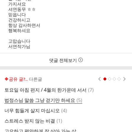
가지셔요
셔연동무 ㅎㅎ
믿읍니다
건강하시고
항상 감사하면서
행복하셔요
고맙습니다
서연작가님
댓글 전체보기
🔶️공유 글?..
다른글
현재페이지 1
2
3
4
댓
토요일 아침 편지 / 4월의 한가운데 서서
(
7
)
금
글
댓
법정스님 말씀 그냥 걷기만 하세요
(
5
)
장
글
댓
너무 힘들게 살지 마십시오
(
4
)
목
글
댓
스트레스 받지 않는 비결
(
1
)
너
글
고요하고 평안하게 잘 살아 가는 삶
흘