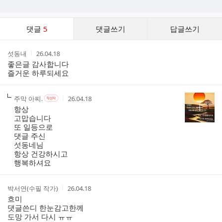
댓
댓글
5
댓글쓰기
답글쓰기
글
댓
작
작
섯동내
26.04.18
글
성
성
좋은글 감사합니다
리
자
시
즐거운 하루되세요
스
간
트
작
작
작
주막 아찌.
26.04.18
작
성
성
성
성
항상
자
자
시
자
고맙습니다
본
간
또 일등으로
인
댓글 주신
여
섯동네님
부
항상 건강하시고
행복하셔요
작
작
박서연(수필 작가)
26.04.18
성
성
흐미
자
시
댓글쓴디 한눈감고한께
간
도망 가서 다시 ㅠㅠ