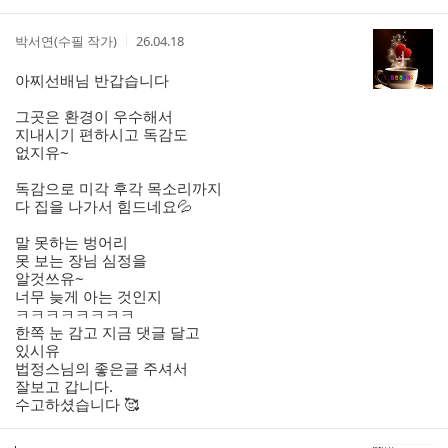
작
작
박서연(수필 작가)
26.04.18
성
성
자
시
아찌선배님 반갑습니다
간
그곳은 환경이 우수해서
지내시기 편하시고 독감도
없지유~
독감으로 미각 후각 목소리까지
다 집을 나가서 힘드네요💦
말 못하는 벙어리
못 보는 장님 심정을
알것쓰유~
너무 늦게 아는 것인지
ㅋㅋㅋㅋㅋㅋㅋㅋ
한쪽 눈 감고 지금 댓글 달고
있시유
법정스님의 좋은글 주셔서
잘보고 갑니다.
수고하셨습니다 🥰