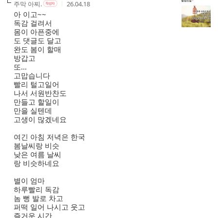
작
작
작
주막 아찌.
26.04.18
작
성
성
성
성
아 이고~~
자
자
시
자
독감 걸려서
본
간
몸이 아픈중에
인
도 댓글도 달고
여
완도 봄이 할매
부
방갑고
또...
고맙습니다
빨리 털고일어
나서 서원반찬도
만들고 할일이
만을 실텐데
고생이 많겠네요
여긴 아침 저녁은 한국
봄날씨랑 비슷
낮은 여름 날씨
랑 비슷하네요
별이 엄마
하루빨리 독감
놈 뻥 발로 차고
퍼떡 일어 나시고 웃고
즐거운 시간