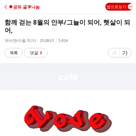
C
🔶️공유 글🔰나눔
앱으로보기
A
함께 걷는 8월의 안부/그늘이 되어, 햇살이 되
F
어,
작
작
조
박서연(수필 작가)
25.08.01
5,924
E
성
성
회
자
시
수
글
가
글
목록
댓글
8
가
간
자
자
크
크
기
기
크
작
게
게