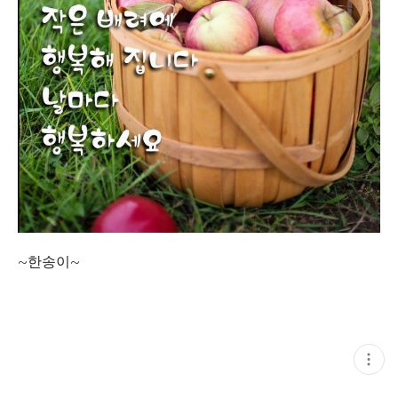
~한송이~
현
재
게