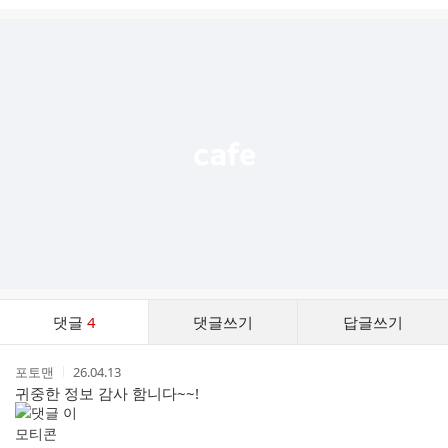
시
글
추
가
기
능
열
기
댓
댓글
4
댓글쓰기
답글쓰기
글
댓
작
작
포토맨
26.04.13
글
성
성
귀중한 정보 감사 함니다~~!
리
자
시
스
간
트