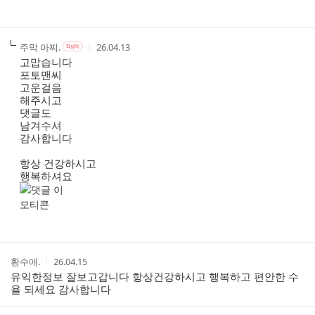
작
작
작
주막 아찌.
26.04.13
작
성
성
성
성
고맙습니다
자
자
시
자
포토맨씨
본
간
고운걸음
인
해주시고
여
댓글도
부
남겨수셔
감사합니다
항상 건강하시고
행복하셔요
작
작
황수애.
26.04.15
성
성
유익한정보 잘보고갑니다 항상건강하시고 행복하고 편안한 수
자
시
욜 되세요 감사합니다
간