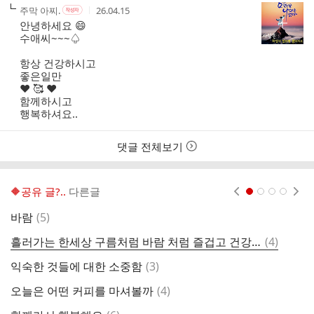
작
작
작
주막 아찌.
26.04.15
작
성
성
성
성
안녕하세요 😄
자
자
시
자
수애씨~~~♤
본
간
인
항상 건강하시고
여
좋은일만
부
❤️ 🥰 ❤️
함께하시고
행복하셔요..
댓글 전체보기
🔶️공유 글?..
다른글
현재페이지 1
2
3
4
댓
바람
(
5
)
금
글
댓
흘러가는 한세상 구름처럼 바람 처럼 즐겁고 건강하게 살다 가자
(
4
)
스
글
댓
익숙한 것들에 대한 소중함
(
3
)
빨
글
댓
오늘은 어떤 커피를 마셔볼까
(
4
)
글