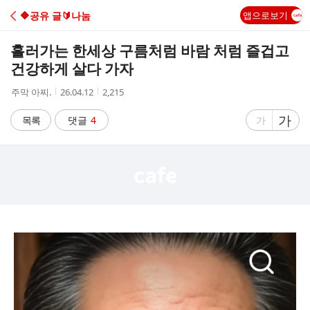
C
🔶️공유 글🔰나눔
앱으로보기
A
흘러가는 한세상 구름처럼 바람 처럼 즐겁고
F
건강하게 살다 가자
작
작
조
주막 아찌.
26.04.12
2,215
E
성
성
회
자
시
수
글
가
글
목록
댓글
4
가
간
자
자
크
크
기
기
크
작
게
게