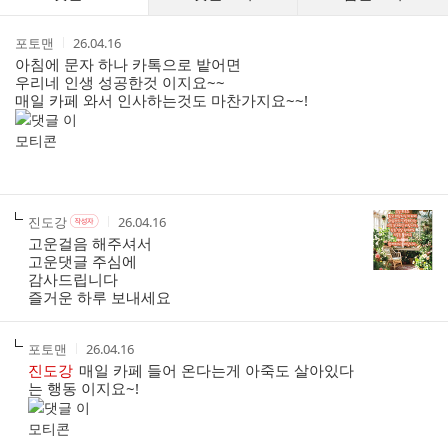
글
댓
작
작
포토맨
26.04.16
글
성
성
아침에 문자 하나 카톡으로 밭어면
리
자
시
우리네 인생 성공한것 이지요~~
스
간
매일 카페 와서 인사하는것도 마찬가지요~~!
트
작
작
작
진도강
26.04.16
작
성
성
성
성
고운걸음 해주셔서
자
자
시
자
고운댓글 주심에
본
간
감사드립니다
인
즐거운 하루 보내세요
여
부
작
작
포토맨
26.04.16
성
성
진도강
매일 카페 들어 온다는게 아죽도 살아있다
자
시
는 행동 이지요~!
간