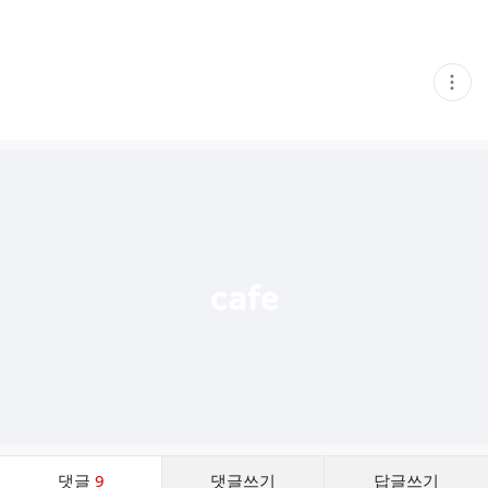
현
재
게
시
글
추
가
기
능
열
기
댓
댓글
9
댓글쓰기
답글쓰기