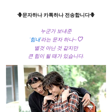
🪻문자하나 카톡하나 전송합니다🪻
누군가 보내준
♡
'힘내'
라는 문자 하나~
별것 아닌 것 같지만
큰 힘이 될 때가 있습니다.