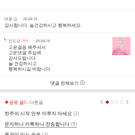
작
작
태풍 김
26.04.16
성
성
감사합니다. 늘건강하시고 행복하세요.
자
시
간
작
작
작
진도강
26.04.16
작
성
성
성
성
고운걸음 해주셔서
자
자
시
자
고운댓글 주심에
본
간
감사드립니다
인
늘 건강하시고
여
행복하시길 바랍니다
부
댓글 전체보기
🔶️공유 글?..
다른글
현재페이지 1
2
3
4
댓
한주의 시작 안부 미루지 마세요
(
2
)
혹
글
댓
문자하나 카톡하나 전송합니다
(
9
)
단
글
댓
풍경이 있는 숲속
(
2
)
하