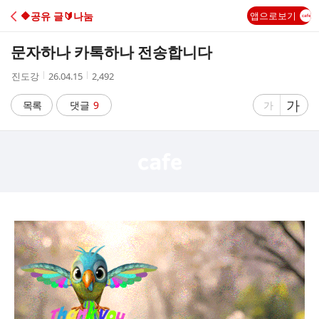
C
🔶️공유 글🔰나눔
앱으로보기
A
문자하나 카톡하나 전송합니다
F
작
작
조
진도강
26.04.15
2,492
성
성
회
E
자
시
수
글
가
글
목록
댓글
9
가
간
자
자
크
크
기
기
크
작
게
게