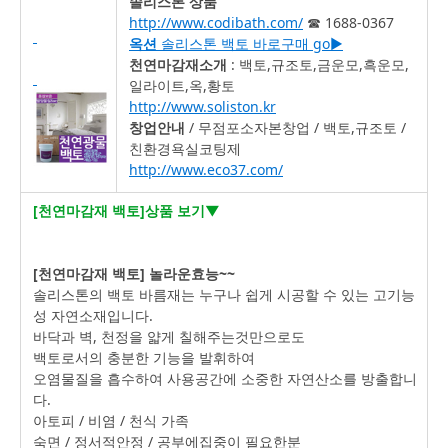
솔리스톤 상품
http://www.codibath.com/
☎ 1688-0367
옥션
솔리스톤 백토 바로구매 go▶
천연마감재소개
: 백토,규조토,금운모,흑운모,
일라이트,옥,황토
http://www.soliston.kr
창업안내
/ 무점포소자본창업 / 백토,규조토 /
친환경욕실코팅제
http://www.eco37.com/
[천연마감재 백토]상품 보기▼
[천연마감재 백토] 놀라운효능~~
솔리스톤의 백토 바름재는 누구나 쉽게 시공할 수 있는 고기능
성 자연소재입니다.
바닥과 벽, 천정을 얇게 칠해주는것만으로도
백토로서의 충분한 기능을 발휘하여
오염물질을 흡수하여 사용공간에 소중한 자연산소를 방출합니
다.
아토피 / 비염 / 천식 가족
숙면 / 정서적안정 / 공부에집중이 필요한분