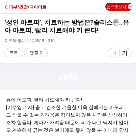
C
피부/건강/다이어트
앱으로보기
A
‘성인 아토피’, 치료하는 방법은?솔리스톤..유
F
아 아토피, 빨리 치료해야 키 큰다!
작
작
조
미모와 명예
22.09.19
310
E
성
성
회
자
시
수
글
가
글
목록
댓글
0
가
간
자
자
크
크
기
기
크
작
게
게
유아 아토피, 빨리 치료해야 키 큰다!
[이수영 기자] 춥고 건조한 겨울철 더욱 심해지는 아토피.
그 참을 수 없는 가려움은 겪어보지 않은 사람은 상상하기
조차 힘들다. 게다가 가려움 때문에 피가 나고 딱지가 앉아
도 계속해서 긁는 것은 보기에도 좋지 않을 뿐 아니라 당사