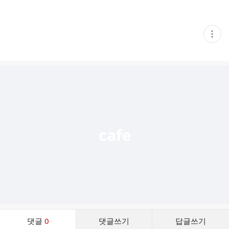
현
재
게
시
글
추
가
기
능
열
기
댓
댓글
0
댓글쓰기
답글쓰기
글