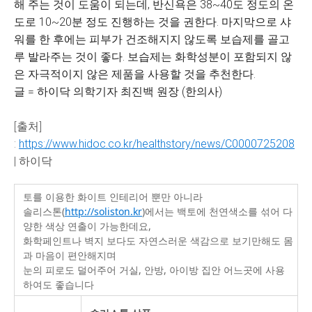
해 주는 것이 도움이 되는데, 반신욕은 38~40도 정도의 온
도로 10~20분 정도 진행하는 것을 권한다. 마지막으로 샤
워를 한 후에는 피부가 건조해지지 않도록 보습제를 골고
루 발라주는 것이 좋다. 보습제는 화학성분이 포함되지 않
은 자극적이지 않은 제품을 사용할 것을 추천한다.
글 = 하이닥 의학기자 최진백 원장 (한의사)
[출처]
:
https://www.hidoc.co.kr/healthstory/news/C0000725208
| 하이닥
토를 이용한 화이트 인테리어 뿐만 아니라
솔리스톤(
http://soliston.kr
)에서는 백토에 천연색소를 섞어 다
양한 색상 연출이 가능한데요,
화학페인트나 벽지 보다도 자연스러운 색감으로 보기만해도 몸
과 마음이 편안해지며
눈의 피로도 덜어주어 거실, 안방, 아이방 집안 어느곳에 사용
하여도 좋습니다