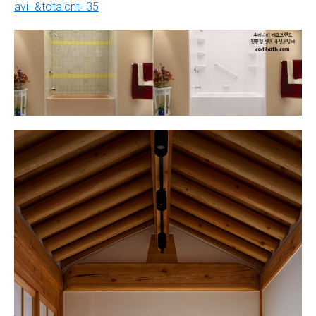
avi=&totalcnt=35