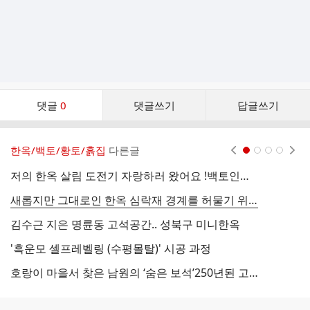
댓
댓글
0
댓글쓰기
답글쓰기
글
댓
글
한옥/백토/황토/흙집
다른글
현재페이지 1
2
3
4
리
스
저의 한옥 살림 도전기 자랑하러 왔어요 !백토인테리어
트
새롭지만 그대로인 한옥 심락재 경계를 허물기 위한 배치 |
시
김수근 지은 명륜동 고석공간.. 성북구 미니한옥
'흑운모 셀프레벨링 (수평몰탈)' 시공 과정
한
호랑이 마을서 찾은 남원의 ‘숨은 보석’250년된 고택