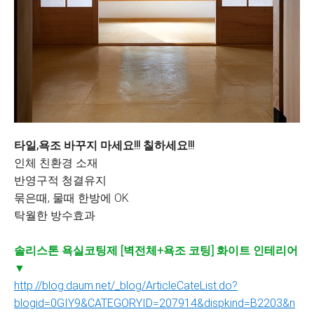
타일,욕조 바꾸지 마세요!!! 칠하세요!!!
인체 친환경 소재
반영구적 청결유지
묶은때, 물때 한방에 OK
탁월한 방수효과
솔리스톤 욕실코팅제 [벽전체+욕조 코팅] 화이트 인테리어
▼
http://blog.daum.net/_blog/ArticleCateList.do?
blogid=0GIY9&CATEGORYID=207914&dispkind=B2203&n