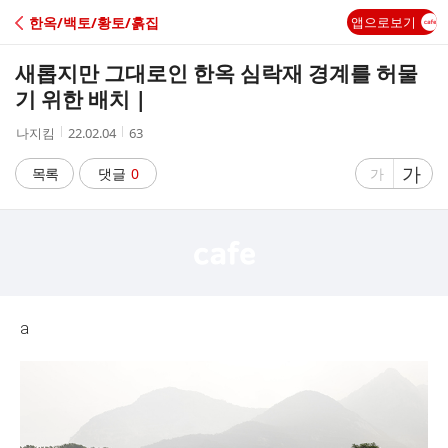
C
한옥/백토/황토/흙집
앱으로보기
A
새롭지만 그대로인 한옥 심락재 경계를 허물
F
기 위한 배치 |
작
작
조
나지킴
22.02.04
63
E
성
성
회
자
시
수
글
가
글
목록
댓글
0
가
간
자
자
크
크
기
기
크
작
게
게
a