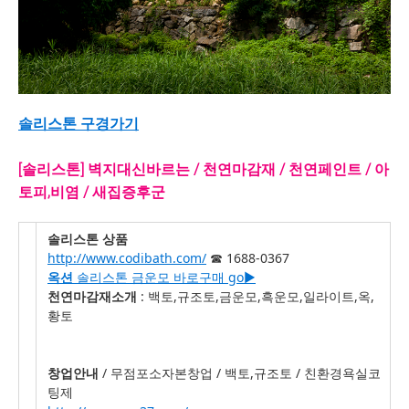
솔리스톤 구경가기
[솔리스톤] 벽지대신바르는 / 천연마감재 / 천연페인트 / 아
토피,비염 / 새집증후군
솔리스톤 상품
http://www.codibath.com/
☎ 1688-0367
옥션
솔리스톤 금운모 바로구매 go▶
천연마감재소개
: 백토,규조토,금운모,흑운모,일라이트,옥,
황토
창업안내
/ 무점포소자본창업 / 백토,규조토 / 친환경욕실코
팅제