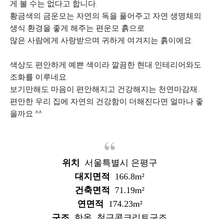
게 볼 수는 없다고 합니다.
황금색의 금운모는 자연의 독을 풀어주고 자연 생명체의
생식 환경을 좋게 해주는 편운모 흙으로
많은 사람에게 사랑받으며 귀하게 여겨지는 흙이에요.
색상도 편안하게 예쁜 색이라 깔끔한 현대 인테리어와도
조화를 이루네요.
보기만해도 마음이 편안해지고 건강해지는 천연마감재..
편안한 우리 집에 자연의 건강함이 더해진다면 얼마나 좋
을까요 ^^
위치
서울특별시 은평구
대지면적
166.8m²
건축면적
71.19m²
연면적
174.23m²
구조
한옥
,
철근콘크리트구조