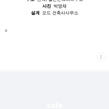
사진
박영채
설계
오드 건축사사무소
a
현
재
게
시
글
추
가
기
능
열
기