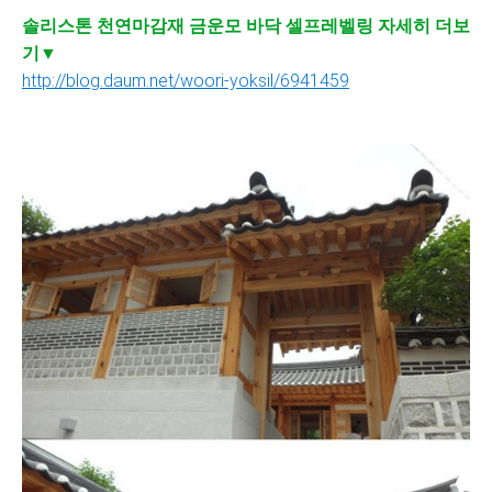
솔리스톤 천연마감재 금운모 바닥 셀프레벨링 자세히 더보
기▼
http://blog.daum.net/woori-yoksil/6941459