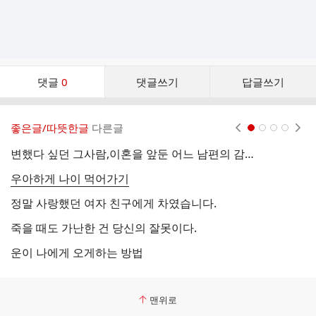
댓
댓글
0
댓글쓰기
답글쓰기
글
댓
글
좋은글/따뜻한글
다른글
현재페이지 1
2
3
4
리
스
변했다 싶던 그사람,이혼을 앞둔 어느 남편의 감동 일기.가난한 부부의 행복한 외식
참
트
우아하게 나이 먹어가기
답
정말 사랑했던 여자 친구에게 차였습니다.
소
죽을 때도 가난한 건 당신의 잘못이다.
운이 나에게 오게하는 방법
한
맨위로