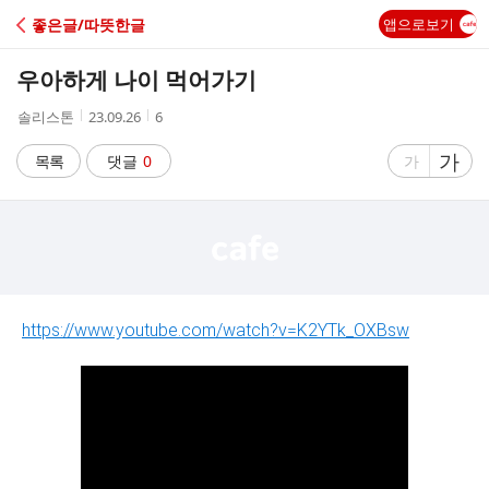
C
좋은글/따뜻한글
앱으로보기
A
우아하게 나이 먹어가기
F
작
작
조
솔리스톤
23.09.26
6
성
성
회
E
자
시
수
글
가
글
목록
댓글
0
가
간
자
자
크
크
기
기
크
작
게
게
https://www.youtube.com/watch?v=K2YTk_OXBsw