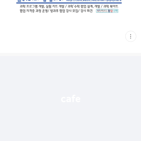
현
재
게
시
글
추
가
기
능
열
기