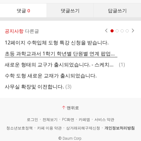
댓
댓글
0
댓글쓰기
답글쓰기
글
댓
글
공지사항
다른글
현재페이지 1
2
3
4
리
스
12페이지 수학입체 도형 특강 신청을 받습니다.
트
초등 과학교과서 1학기 학년별 단원별 연계 팝업북을 소개합니다.
댓
새로운 형태의 교구가 출시되었습니다. - 스케치큐빅스
(
1
)
글
수학 도형 새로운 교재가 출시되었습니다.
1
댓
사무실 확장및 이전합니다.
(
3
)
글
맨위로
로그인
전체보기
PC화면
카페앱
서비스 약관
청소년보호정책
카페 이용 약관
상거래피해구제신청
개인정보처리방침
©
Daum Corp.