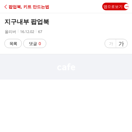
C
팝업북, 키트 만드는법
앱으로보기
A
지구내부 팝업북
F
작
작
조
올리버
16.12.02
67
성
성
회
E
자
시
수
글
가
글
목록
댓글
0
가
간
자
자
크
크
기
기
크
작
게
게