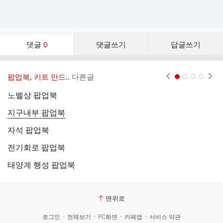
댓
댓글
0
댓글쓰기
답글쓰기
글
댓
글
팝업북, 키트 만드..
다른글
현재페이지 1
2
3
4
리
스
노벨상 팝업북
태
트
지구내부 팝업북
독
자석 팝업북
달
전기회로 팝업북
뇌
태양계 행성 팝업북
L
맨위로
로그인
전체보기
PC화면
카페앱
서비스 약관