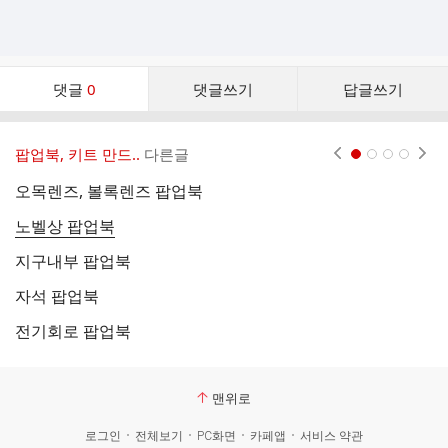
댓
댓글
0
댓글쓰기
답글쓰기
글
댓
글
팝업북, 키트 만드..
다른글
현재페이지 1
2
3
4
리
스
오목렌즈, 볼록렌즈 팝업북
태
트
노벨상 팝업북
태
지구내부 팝업북
독
자석 팝업북
달
전기회로 팝업북
뇌
맨위로
로그인
전체보기
PC화면
카페앱
서비스 약관