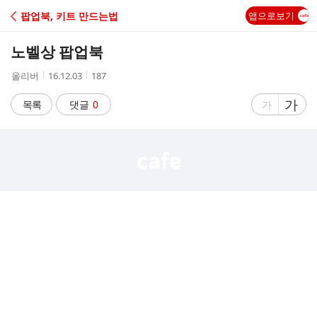
C
팝업북, 키트 만드는법
앱으로보기
A
노벨상 팝업북
F
작
작
조
올리버
16.12.03
187
성
성
회
E
자
시
수
글
가
글
목록
댓글
0
가
간
자
자
크
크
기
기
크
작
게
게