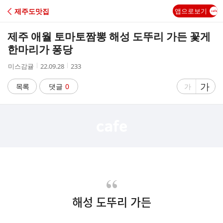
C
제주도맛집
앱으로보기
A
제주 애월 토마토짬뽕 해성 도뚜리 가든 꽃게
F
한마리가 퐁당
작
작
조
미스감귤
22.09.28
233
E
성
성
회
자
시
수
글
가
글
목록
댓글
0
가
간
자
자
크
크
기
기
크
작
게
게
해성 도뚜리 가든