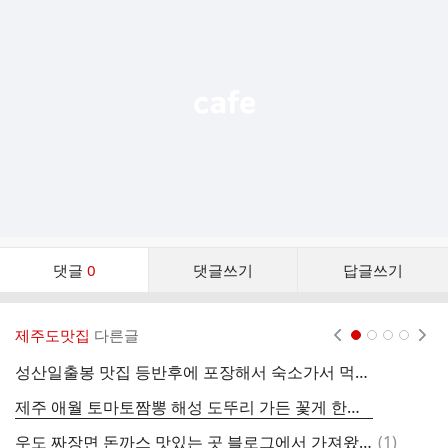
기
능
열
기
댓
댓글
0
댓글쓰기
답글쓰기
글
댓
글
제주도맛집
다른글
현재페이지 1
2
3
4
리
스
성산일출봉 맛집 등반후에 포장해서 숙소가서 먹었어요
1
트
제주 애월 토마토짬뽕 해성 도뚜리 가든 꽃게 한마리가 퐁당
댓
우도 짜장면 돈까스 맛있는 곳 블로그에서 가져왔어요
(
1
)