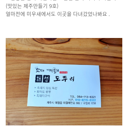
(맛있는 제주만들기 9호)
얼마전에 미우새에서도 이곳을 다녀갔었나봐요 .