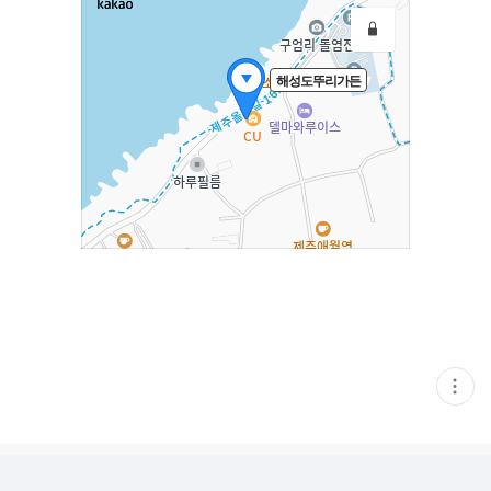
해성도뚜리가든
현
재
게
시
글
추
가