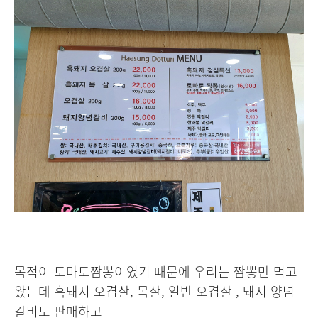
목적이 토마토짬뽕이였기 때문에 우리는 짬뽕만 먹고
왔는데 흑돼지 오겹살, 목살, 일반 오겹살 , 돼지 양념
갈비도 판매하고