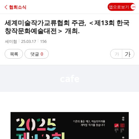
C
협회소식
앱으로보기
A
세계미술작가교류협회 주관, ＜제13회 한국
F
창작문화예술대전＞ 개최.
작
작
조
세미협
25.03.17
156
E
성
성
회
자
시
수
글
가
글
목록
댓글
0
가
간
자
자
크
크
기
기
크
작
게
게