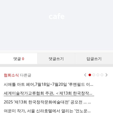
열
기
댓
댓글
0
댓글쓰기
답글쓰기
글
댓
글
협회소식
다른글
현재페이지 1
2
3
4
리
스
시애틀 아트 페어,7월18일~7월20일 ‘루멘필드 이벤트 센터’에서 개최…한국서 권대하 작가등 30여명 참여
2
트
세계미술작가교류협회 주관, ＜제13회 한국창작문화예술대전＞ 개최.
2
2025 ‘제13회 한국창작문화예술대전’ 공모전 … 기존의 틀을 깨고, 예술의 미래를 개척할 작가를 찾는다.
2
여운미 작가, 서울 신라호텔에서 열리는 '언노운바이브 아트페어에 참가![미디어피아 기사]
여