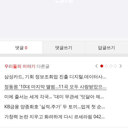
댓
댓글
0
댓글쓰기
답글쓰기
글
댓
글
우리들의 이야기
다른글
현재페이지 1
2
3
4
리
스
삼성카드, 기회 정보조회업 진출 디지털.데이터사업 시너지 노려 02210524 전자신문
트
정동원 '10대 마지막 앨범...11곡 모두 사랑받았으면' 03130524 일간스포츠
미에 줄서는 세게 각국... '대미 무관세 '잇달아 제안 04090424 이투데이
KB금융 양종회호 '실적.주가' 두 토끼...업계 첫 순익 '5조 클럽' 11210524 아주경제
가창력 논란 지우고 화려하게 다시 르세라핌 04220424 스포츠경향