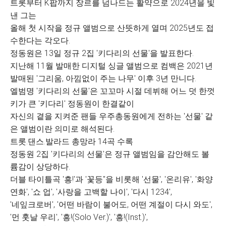
트롯부터 K팝까지 장르를 넘나드는 활약으로 2024년을 빛
낸 그는
올해 첫 시작을 정규 앨범으로 산뜻하게 열며
2025년도 접
수한다는 각오다.
정동원은 13일 정규 2집 '키다리의 선물'을 발표한다.
지난해 11월 발매한 디지털 싱글 앨범으로 컴백은 2021년
발매된 '그리움, 아낌없이 주는 나무' 이후 3년 만니다.
엘범명 '키다리의 선물'은 꼬꼬마 시절 데뷔해 어느 덧 한껏
키가 큰 '키다리' 정동원이 한결같이
자신의 곁을 지켜준 팬들 우주총동원에게 전하는 '선물' 같
은 앨범이란 의미로 해석된다.
트롯.댄스.발라드 총망라 14곡 수록
정동원 2집 '키다리의 선물'은 정규 앨범임을 감안해도 볼
륨감이 상당하다.
더블 타이틀곡 '흥!'과 '꽃등"을 비롯해 '선물', '온리유', '화양
연화', '쇼 업', '사랑을 고백할 나이', '다시 1234',
'네잎크로버', '어떤 바람이 불어도, 어떤 계절이 다시 와도',
'먼 훗날 우리', '흥!(Solo Ver.)', '흥!(Inst.)',