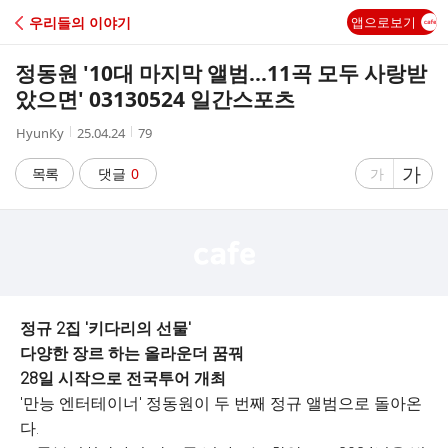
C
우리들의 이야기
앱으로보기
A
정동원 '10대 마지막 앨범...11곡 모두 사랑받
F
았으면' 03130524 일간스포츠
작
작
조
HyunKy
25.04.24
79
E
성
성
회
자
시
수
글
가
글
목록
댓글
0
가
간
자
자
크
크
기
기
크
작
게
게
정규 2집 '키다리의 선물'
다양한 장르 하는 올라운더 꿈꿔
28일 시작으로 전국투어 개최
'만능 엔터테이너' 정동원이 두 번째 정규 앨범으로 돌아온
다.