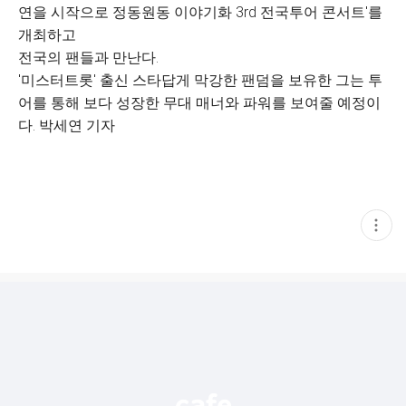
연을 시작으로 정동원동 이야기화 3rd 전국투어 콘서트'를
개최하고
전국의 팬들과 만난다.
'미스터트롯' 출신 스타답게 막강한 팬덤을 보유한 그는 투
어를 통해 보다 성장한 무대 매너와 파워를 보여줄 예정이
다. 박세연 기자
현
재
게
시
글
추
가
기
능
열
기