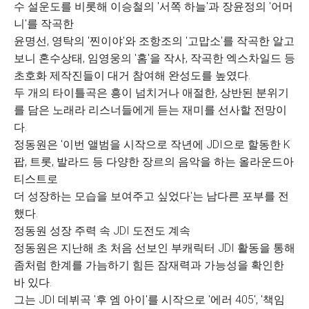
수 설운도를 비롯해 이승철의 '서쪽 하늘'과 장윤정의 '어머
니'를 작곡한
윤명선, 영탁의 '찐이야'와 조항조의 '고맙소'를 작곡한 알고
보니 혼수상태, 임영웅의 '홈'을 작사, 작곡한 엑스차일드 등
초호화 제작진들이 대거 참여해 완성도를 높였다.
두 개의 타이틀곡은 흥이 넘치거나 애절한, 상반된 분위기
를 담은 노래라 리스너들에게 듣는 재미를 선사할 전망이
다.
정동원은 '이번 앨범을 시작으로 작년에 JDI으로 할동한 K
팝, 트롯, 발라드 등 다양한 장르의 음악을 하는 올라운드아
티스트로
더 성장하는 모습을 보여주고 싶었다'는 남다른 포부를 전
했다.
정동원 성장 주력 속 JDI 도전도 계속
정동원은 지난해 초 처음 선보인 부캐릭터 JDI 활동을 통해
좀처럼 한계를 가늠하기 힘든 잠재력과 가능성을 확인한
바 있다.
그는 JDI 데뷔곡 '후 엠 아이'를 시작으로 '에러 405', '책임