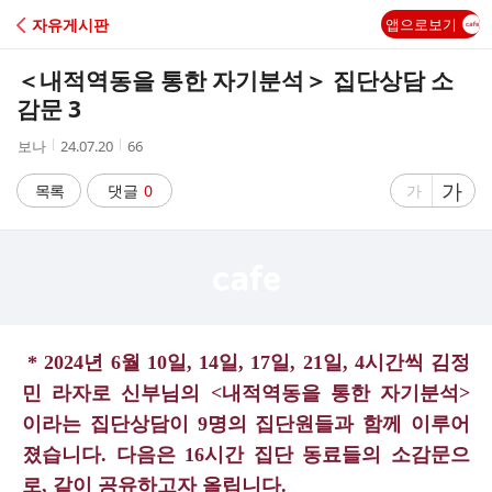
C
자유게시판
앱으로보기
A
＜내적역동을 통한 자기분석＞ 집단상담 소
F
감문 3
작
작
조
보나
24.07.20
66
E
성
성
회
자
시
수
글
가
글
목록
댓글
0
가
간
자
자
크
크
기
기
크
작
게
게
* 2024년 6월 10일, 14일, 17일, 21일, 4시간씩 김정
민 라자로 신부님의 <내적역동을 통한 자기분석>
이라는 집단상담이 9명의 집단원들과 함께 이루어
졌습니다.
다음은 16시간 집단 동료들의 소감문으
로, 같이 공유하고자 올립니다.