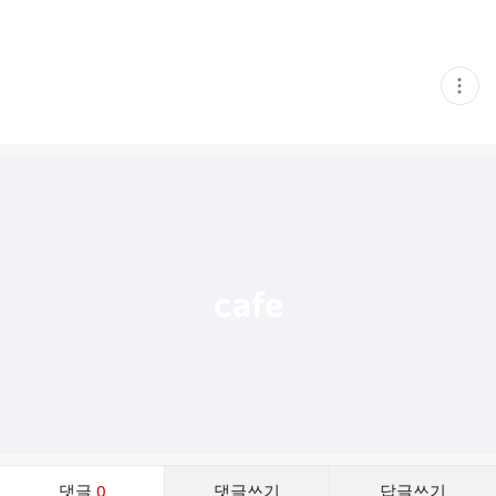
현
재
게
시
글
추
가
기
능
열
기
댓
댓글
0
댓글쓰기
답글쓰기