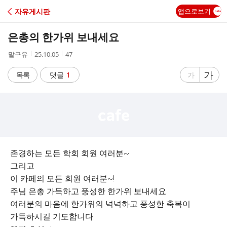
C
자유게시판
앱으로보기
A
은총의 한가위 보내세요
F
작
작
조
말구유
25.10.05
47
성
성
회
E
자
시
수
글
가
글
목록
댓글
1
가
간
자
자
크
크
기
기
크
작
게
게
존경하는 모든 학회 회원 여러분~
그리고
이 카페의 모든 회원 여러분~!
주님 은총 가득하고 풍성한 한가위 보내세요.
여러분의 마음에 한가위의 넉넉하고 풍성한 축복이
가득하시길 기도합니다.