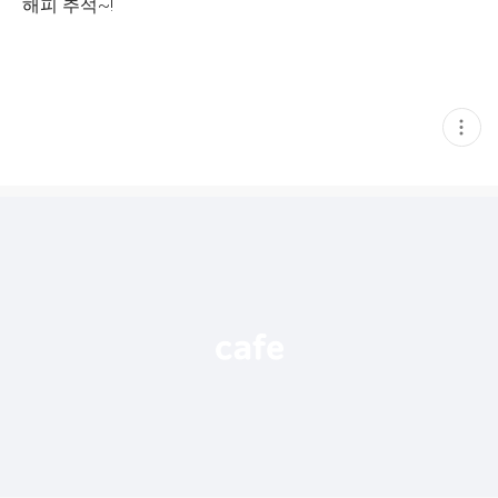
해피 추석~!
현
재
게
시
글
추
가
기
능
열
기