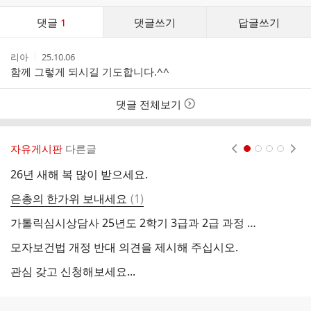
댓
댓글
1
댓글쓰기
답글쓰기
글
댓
작
작
리아
25.10.06
글
성
성
함께 그렇게 되시길 기도합니다.^^
리
자
시
스
간
트
댓글 전체보기
자유게시판
다른글
현재페이지 1
2
3
4
26년 새해 복 많이 받으세요.
가
댓
은총의 한가위 보내세요
(
1
)
제
글
가톨릭심시상담사 25년도 2학기 3급과 2급 과정 시작
＜
모자보건법 개정 반대 의견을 제시해 주십시오.
＜
관심 갖고 신청해보세요...
＜