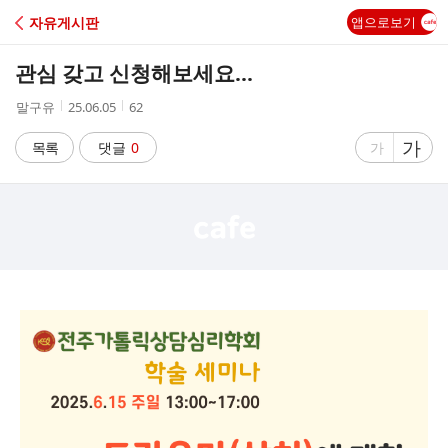
C
자유게시판
앱으로보기
A
관심 갖고 신청해보세요...
F
작
작
조
말구유
25.06.05
62
성
성
회
E
자
시
수
글
가
글
목록
댓글
0
가
간
자
자
크
크
기
기
크
작
게
게