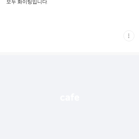
모두 화이팅입니다.
현
재
게
시
글
추
가
기
능
열
기