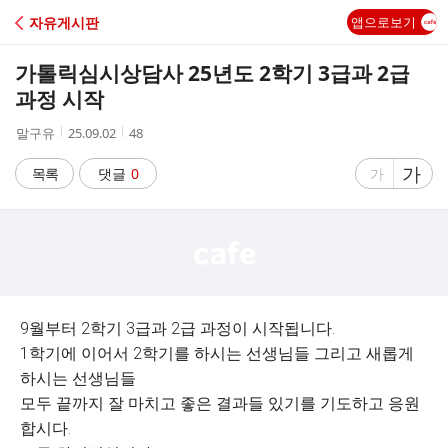
C
자유게시판
앱으로보기
A
가톨릭심시상담사 25년도 2학기 3급과 2급
F
과정 시작
작
작
조
말구유
25.09.02
48
E
성
성
회
자
시
수
글
가
글
목록
댓글
0
가
간
자
자
크
크
기
기
크
작
게
게
9월부터 2학기 3급과 2급 과정이 시작됩니다.
1학기에 이어서 2학기를 하시는 선생님들 그리고 새롭게
하시는 선생님들
모두 끝까지 잘 마치고 좋은 결과들 있기를 기도하고 응원
합시다.