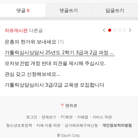
댓
댓글
0
댓글쓰기
답글쓰기
글
댓
글
자유게시판
다른글
현재페이지 1
2
3
4
리
스
댓
은총의 한가위 보내세요
(
1
)
제
트
글
가톨릭심시상담사 25년도 2학기 3급과 2급 과정 시작
＜
모자보건법 개정 반대 의견을 제시해 주십시오.
＜
관심 갖고 신청해보세요...
＜
가톨릭상담심리시 3급/2급 교육생 모집합니다
제
맨위로
로그인
전체보기
PC화면
카페앱
서비스 약관
청소년보호정책
카페 이용 약관
상거래피해구제신청
개인정보처리방침
©
Daum Corp.