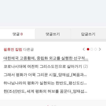
댓
댓글
0
댓글쓰기
답글쓰기
글
댓
글
필휴먼 칼럼
다른글
현재페이지 1
2
3
리
스
대한제국 고종황제, 중립화 외교를 실행한 선구적 통치자
평
트
댓
코로나시대에 여전히 그리스도인으로 살아가기
(
2
)
글
그래서 평화가 더욱 그리운 시절_양재섭_(복음과상황 2020년 6월호)
하나님나라의 평화가 실현되는 한반도_평신도신문시론_양재섭_2-29-2020
한(조선)반도, 세계 평화의 허브를 꿈꾼다_양재섭_12-31-2018
시