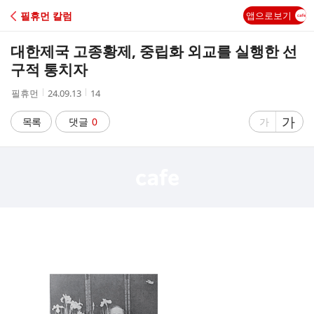
C
필휴먼 칼럼
앱으로보기
A
대한제국 고종황제, 중립화 외교를 실행한 선
F
구적 통치자
작
작
조
필휴먼
24.09.13
14
E
성
성
회
자
시
수
글
가
글
목록
댓글
0
가
간
자
자
크
크
기
기
크
작
게
게