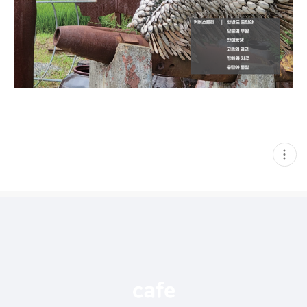
현
재
게
시
글
추
가
기
능
열
기