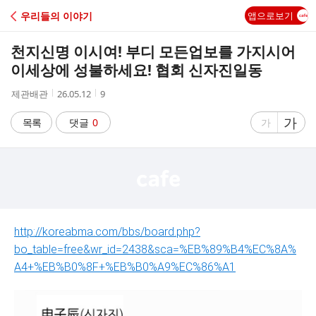
C
우리들의 이야기
앱으로보기
A
천지신명 이시여! 부디 모든업보를 가지시어
F
이세상에 성불하세요! 협회 신자진일동
작
작
조
제관배관
26.05.12
9
E
성
성
회
자
시
수
글
가
글
목록
댓글
0
가
간
자
자
크
크
기
기
크
작
게
게
http://koreabma.com/bbs/board.php?
bo_table=free&wr_id=2438&sca=%EB%89%B4%EC%8A%
A4+%EB%B0%8F+%EB%B0%A9%EC%86%A1