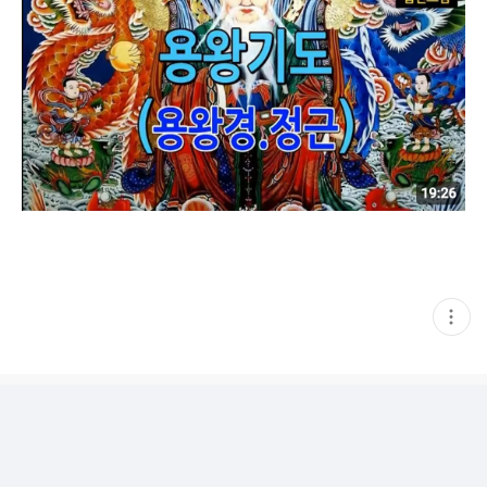
현
재
게
시
글
추
가
기
능
열
기