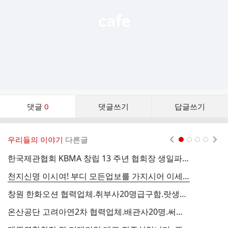
댓
댓글
0
댓글쓰기
답글쓰기
글
댓
글
우리들의 이야기
다른글
현재페이지 1
2
3
4
리
스
한국제관협회 KBMA 창립 13 주년 협회장 생일파티는 취소합니다.
트
천지신명 이시여! 부디 모든업보를 가지시어 이세상에 성불하세요! 협회 신자진일동
창원 한화오션 협력업체.취부사20명급구함.랏생부리지 작업.직시급15.000원~20.000원.외국인:11.000원~18.000원.숙식제공
온산공단 고려아연2차 협력업체.배관사20명.써포트제관사20명.tig용접사20명.도비20명.조공20명급구함
한