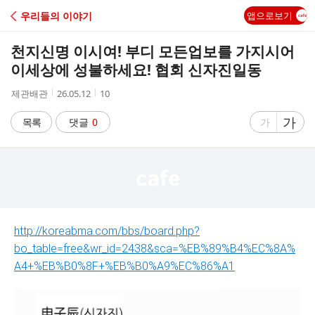
C
우리들의 이야기
앱으로보기
A
천지신명 이시여! 부디 모든업보를 가지시어
F
이세상에 성불하세요! 협회 신자진일동
작
작
조
제관배관
26.05.12
10
E
성
성
회
자
시
수
글
가
글
목록
댓글
0
가
간
자
자
크
크
기
기
크
작
게
게
http://koreabma.com/bbs/board.php?
bo_table=free&wr_id=2438&sca=%EB%89%B4%EC%8A%
A4+%EB%B0%8F+%EB%B0%A9%EC%86%A1