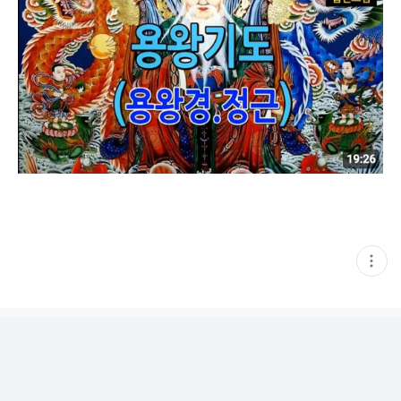
현
재
게
시
글
추
가
기
능
열
기