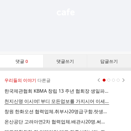
댓
댓글
0
댓글쓰기
답글쓰기
글
댓
글
우리들의 이야기
다른글
현재페이지 1
2
3
4
리
스
한국제관협회 KBMA 창립 13 주년 협회장 생일파티는 취소합니다.
트
천지신명 이시여! 부디 모든업보를 가지시어 이세상에 성불하세요! 협회 신자진일동
창원 한화오션 협력업체.취부사20명급구함.랏생부리지 작업.직시급15.000원~20.000원.외국인:11.000원~18.000원.숙식제공
온산공단 고려아연2차 협력업체.배관사20명.써포트제관사20명.tig용접사20명.도비20명.조공20명급구함
한