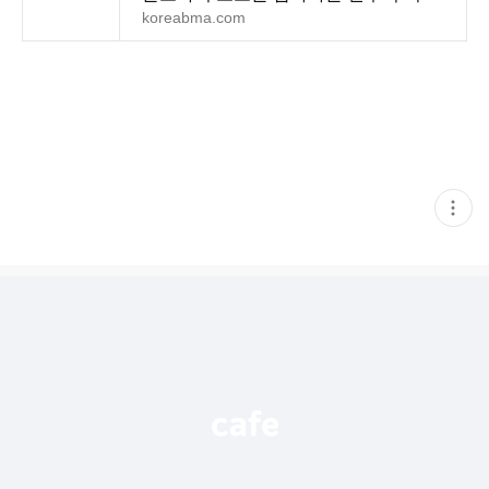
생일 파티는 취소합니
koreabma.com
현
재
게
시
글
추
가
기
능
열
기