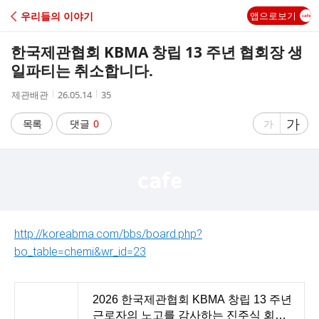
C
우리들의 이야기
앱으로보기
A
한국제관협회 KBMA 창립 13 주년 협회장 생
F
일파티는 취소합니다.
작
작
조
제관배관
26.05.14
35
E
성
성
회
자
시
수
글
가
글
목록
댓글
0
가
간
자
자
크
크
기
기
크
작
게
게
http://koreabma.com/bbs/board.php?
bo_table=chemi&wr_id=23
2026 한국제관협회 KBMA 창립 13 주년
근로자의 노고를 감사하는 진주식 회장