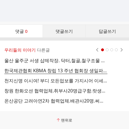
댓
댓글
0
댓글쓰기
답글쓰기
글
댓
글
우리들의 이야기
다른글
현재페이지 1
2
3
4
리
스
울산 울주군 서생 샵제작장. 닥터,철골,철구조물 제작 2차협력업체 ◆제관사15명,시오투용접사20명.조공20명.급구함.
트
한국제관협회 KBMA 창립 13 주년 협회장 생일파티는 취소합니다.
천지신명 이시여! 부디 모든업보를 가지시어 이세상에 성불하세요! 협회 신자진일동
창원 한화오션 협력업체.취부사20명급구함.랏생부리지 작업.직시급15.000원~20.000원.외국인:11.000원~18.000원.숙식제공
온산공단 고려아연2차 협력업체.배관사20명.써포트제관사20명.tig용접사20명.도비20명.조공20명급구함
한
맨위로