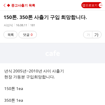
C
◆ 중고사출기 목록
앱으로보기
A
150톤. 350톤 사출기 구입 희망합니다.
F
작
작
조
서선식
16.08.11
181
성
성
회
E
자
시
수
글
가
글
목록
댓글
0
가
간
자
자
크
크
기
기
크
작
게
게
년식 2005년~2010년 사이 사출기
현장 가동분 구입희망합니다.
150톤 1ea
350톤 1ea