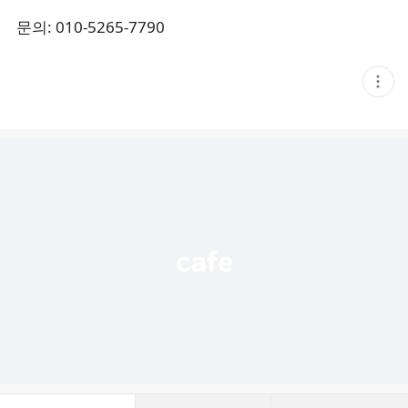
문의: 010-5265-7790
현
재
게
시
글
추
가
기
능
열
기
댓